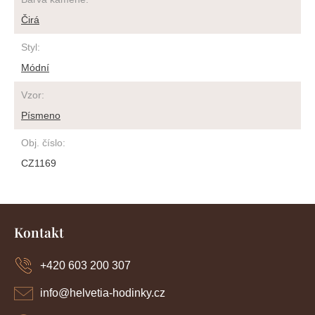
Čirá
Styl
:
Módní
Vzor
:
Písmeno
Obj. číslo
:
CZ1169
Z
á
Kontakt
p
a
+420 603 200 307
t
í
info
@
helvetia-hodinky.cz