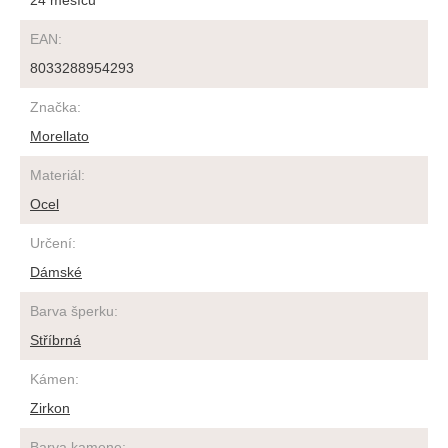
24 měsíců
EAN
:
8033288954293
Značka
:
Morellato
Materiál
:
Ocel
Určení
:
Dámské
Barva šperku
:
Stříbrná
Kámen
:
Zirkon
Barva kamene
: