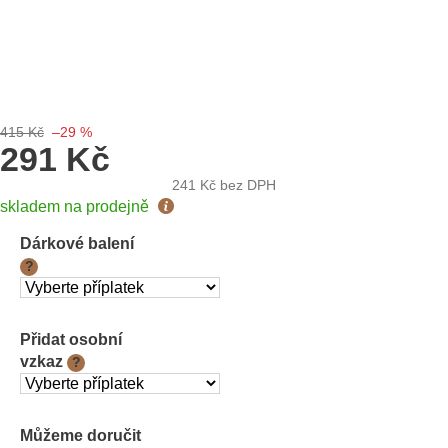
415 Kč
–29 %
291 Kč
241 Kč
bez DPH
Měrná
skladem na prodejně
cena:
Dárkové balení
?
Přidat osobní
vzkaz
?
Můžeme doručit