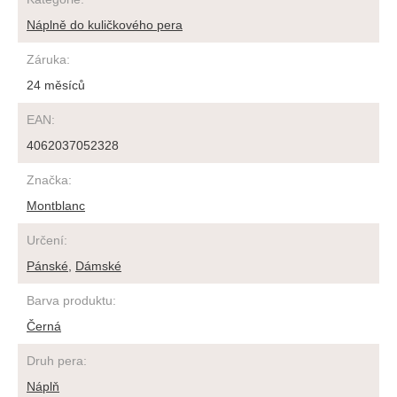
Náplně do kuličkového pera
Záruka
:
24 měsíců
EAN
:
4062037052328
Značka
:
Montblanc
Určení
:
Pánské
,
Dámské
Barva produktu
:
Černá
Druh pera
:
Náplň