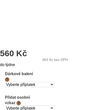
560 Kč
463 Kč
bez DPH
Měrná
do týdne
cena:
Dárkové balení
?
Přidat osobní
vzkaz
?