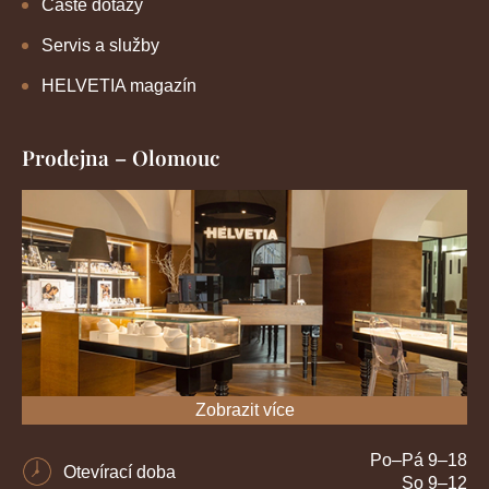
Časté dotazy
Servis a služby
HELVETIA magazín
Prodejna – Olomouc
Zobrazit více
Po–Pá 9–18
Otevírací doba
So 9–12