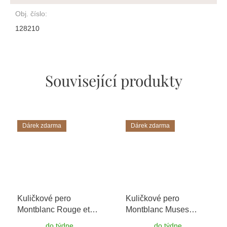
Obj. číslo
:
128210
Související produkty
Dárek zdarma
Dárek zdarma
Kuličkové pero
Kuličkové pero
Montblanc Rouge et
Montblanc Muses
Noir 132110 Special
Marilyn Monroe
do týdne
do týdne