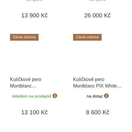
Edition
+ možnost
132118 Special Edition
výměny do 90 dní +
+ možnost výměny do
13 900 Kč
26 000 Kč
dárkový poukaz v
90 dní + toaletní voda
hodnotě 1000Kč
Montblanc v hodnotě
520Kč
Dárek zdarma
Dárek zdarma
Kuličkové pero
Kuličkové pero
Montblanc
Montblanc PIX White
Meisterstuck Platinum
132497
+ možnost
skladem na prodejně
na dotaz
Midsize 132491
+
výměny do 90 dní +
možnost výměny do 90
toaletní voda
13 100 Kč
8 600 Kč
dní + dárkový poukaz v
Montblanc v hodnotě
hodnotě 1000Kč +
520Kč
toaletní voda
Montblanc v hodnotě