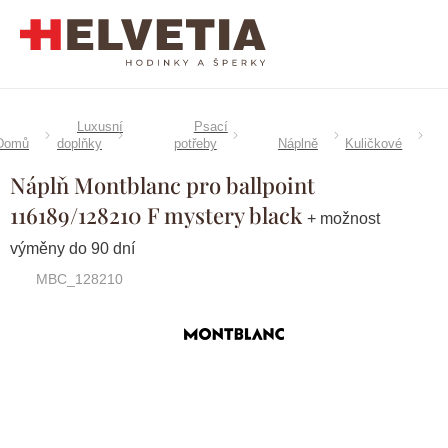
Přejít
na
obsah
Luxusní
Psací
Domů
doplňky
potřeby
Náplně
Kuličkové
Náplň Montblanc pro ballpoint
116189/128210 F mystery black
+ možnost
výměny do 90 dní
MBC_128210
Značka:
Montblanc