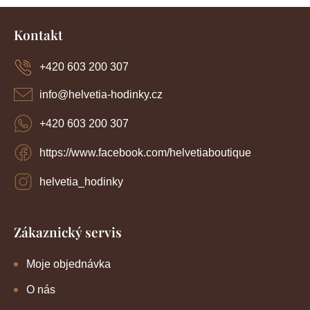
Z
520Kč
á
Kontakt
p
a
+420 603 200 307
t
í
info
@
helvetia-hodinky.cz
+420 603 200 307
https://www.facebook.com/helvetiaboutique
helvetia_hodinky
Zákaznický servis
Moje objednávka
O nás