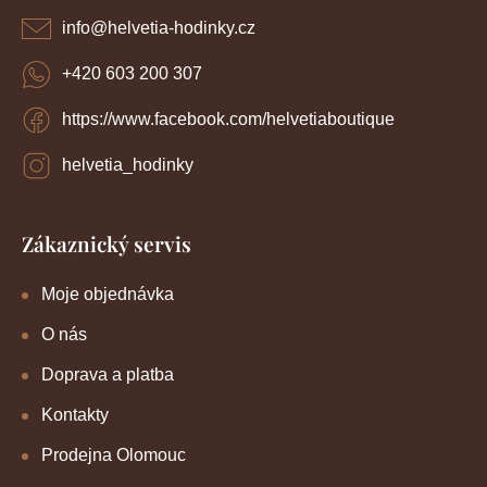
í
info
@
helvetia-hodinky.cz
+420 603 200 307
https://www.facebook.com/helvetiaboutique
helvetia_hodinky
Zákaznický servis
Moje objednávka
O nás
Doprava a platba
Kontakty
Prodejna Olomouc