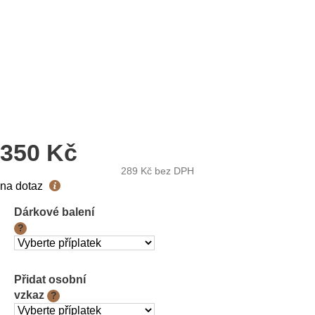
350 Kč
289 Kč
bez DPH
Měrná
na dotaz
cena:
Dárkové balení
?
Přidat osobní
vzkaz
?