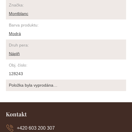
Značka
:
Montblanc
Barva produktu
:
Modrá
Druh pera
:
Náplň
Obj. číslo
:
128243
Položka byla vyprodána…
Z
á
Kontakt
p
a
+420 603 200 307
t