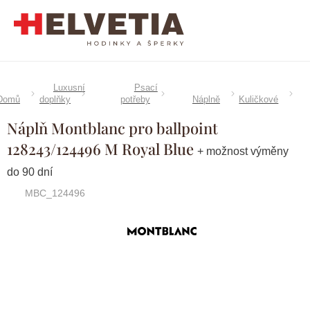
Přejít
na
obsah
Luxusní
Psací
Domů
doplňky
potřeby
Náplně
Kuličkové
Náplň Montblanc pro ballpoint
128243/124496 M Royal Blue
+ možnost výměny
do 90 dní
MBC_124496
Značka:
Montblanc