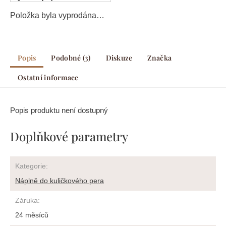
Položka byla vyprodána…
Popis
Podobné (3)
Diskuze
Značka
Ostatní informace
Popis produktu není dostupný
Doplňkové parametry
Kategorie
:
Náplně do kuličkového pera
Záruka
:
24 měsíců