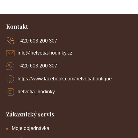
Z
á
Kontakt
p
a
+420 603 200 307
t
í
info
@
helvetia-hodinky.cz
+420 603 200 307
https://www.facebook.com/helvetiaboutique
helvetia_hodinky
Zákaznický servis
Moje objednávka