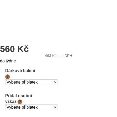
560 Kč
463 Kč
bez DPH
Měrná
do týdne
cena:
Dárkové balení
?
Přidat osobní
vzkaz
?