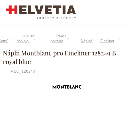
Přejít
na
obsah
Luxusní
Psací
Domů
doplňky
potřeby
Náplně
Fineliner
Náplň Montblanc pro Fineliner 128249 B
royal blue
MBC_128249
Značka:
Montblanc