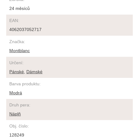
24 měsíců
EAN
:
4062037052717
Značka
:
Montblanc
Určení
:
Pánské
,
Dámské
Barva produktu
:
Modrá
Druh pera
:
Náplň
Obj. číslo
:
128249