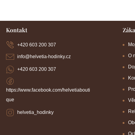
Z
Kontakt
Záka
á
p
a
Mo
+420 603 200 307
t
í
O 
info
@
helvetia-hodinky.cz
Dop
+420 603 200 307
Kon
Pr
https://www.facebook.com/helvetiabouti
que
Věr
Re
helvetia_hodinky
Ob
Oc