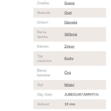
Značka
:
Guess
Materiál
:
Ocel
Určení
:
Dámské
Barva
Stříbrná
šperku
:
Kámen
:
Zirkon
Typ
Kruhy
náušnice
:
Barva
Čirá
kamene
:
Styl
:
Módní
Obj. číslo
:
JUBE01487JWRHT/U
Velikost
:
18 mm