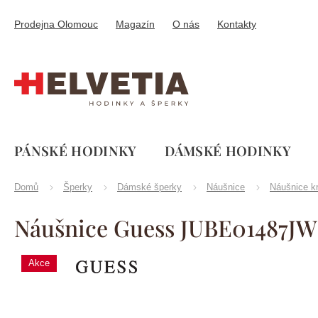
Přejít
na
Prodejna Olomouc
Magazín
O nás
Kontakty
obsah
PÁNSKÉ HODINKY
DÁMSKÉ HODINKY
Domů
Šperky
Dámské šperky
Náušnice
Náušnice k
Náušnice Guess JUBE01487J
Akce
Značka:
Guess