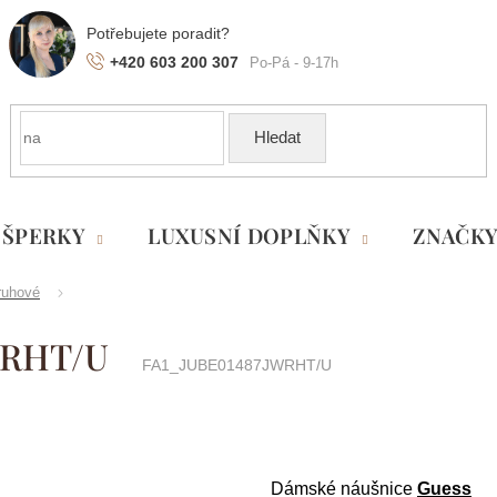
+420 603 200 307
Hledat
ŠPERKY
LUXUSNÍ DOPLŇKY
ZNAČK
ruhové
WRHT/U
FA1_JUBE01487JWRHT/U
Dámské náušnice
Guess