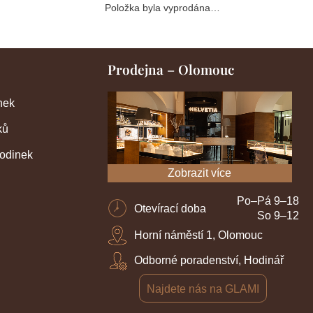
Položka byla vyprodána…
Prodejna – Olomouc
nek
ků
hodinek
Zobrazit více
Po–Pá 9–18
Otevírací doba
So 9–12
Horní náměstí 1, Olomouc
Odborné poradenství, Hodinář
Najdete nás na GLAMI