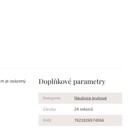
Doplňkové parametry
 cm je osázený
Kategorie
:
Náušnice kruhové
Záruka
:
24 měsíců
EAN
:
7621826574556