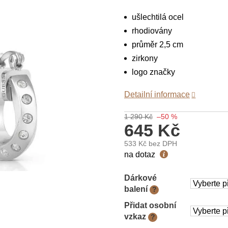
ušlechtilá ocel
rhodiovány
průměr 2,5 cm
zirkony
logo značky
Detailní informace
1 290 Kč
–50 %
645 Kč
533 Kč
bez DPH
Měrná
na dotaz
cena:
Dárkové
balení
?
Přidat osobní
vzkaz
?