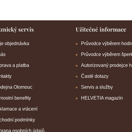
znický servis
Užitečné informace
je objednávka
Průvodce výběrem hodi
nás
Průvodce výběrem šper
rava a platba
Autorizovaný prodejce 
takty
Časté dotazy
odejna Olomouc
Servis a služby
nostní benefity
HELVETIA magazín
klamace a vrácení
chodní podmínky
hrana osobních údajů