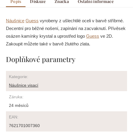
Popis
Diskuze
Značka
Ostatní informace
Náušnice
Guess
vyrobeny z ušlechtilé oceli v barvě stříbrné.
Decentní pro běžné nošení, zapínání na zacvaknutí. Přívěsek
osázen kamínky krystal a uprostřed logo
Guess
ve 2D.
Zakoupit můžete také v barvě žlutého zlata.
Doplňkové parametry
Kategorie
:
Náušnice visací
Záruka
:
24 měsíců
EAN
:
7621701007360