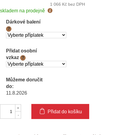
1 066 Kč
bez DPH
Měrná
skladem na prodejně
cena:
Dárkové balení
?
Přidat osobní
vzkaz
?
Můžeme doručit
do:
11.8.2026
Přidat do košíku