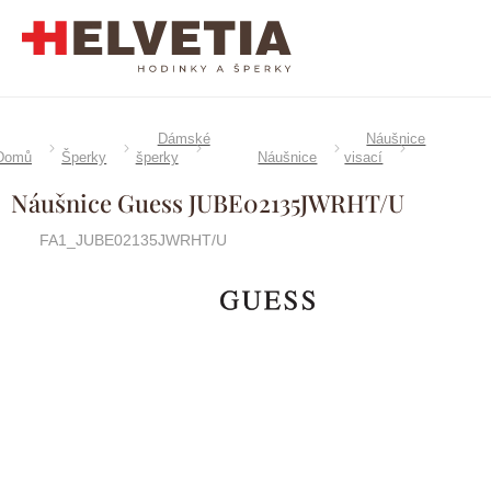
Přejít
na
obsah
Dámské
Náušnice
Domů
Šperky
šperky
Náušnice
visací
Náušnice Guess JUBE02135JWRHT/U
FA1_JUBE02135JWRHT/U
Značka:
Guess