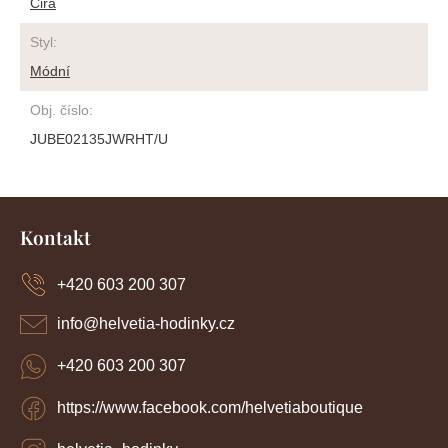
Čirá
Styl
:
Módní
Obj. číslo
:
JUBE02135JWRHT/U
Z
á
Kontakt
p
a
+420 603 200 307
t
í
info
@
helvetia-hodinky.cz
+420 603 200 307
https://www.facebook.com/helvetiaboutique