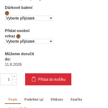
cena:
Dárkové balení
?
Přidat osobní
vzkaz
?
Můžeme doručit
do:
11.8.2026
Přidat do košíku
Popis
Podobné (4)
Diskuze
Značka