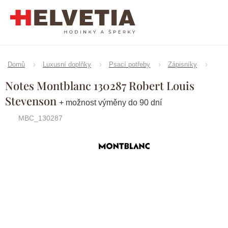
Přejít
na
obsah
Domů
Luxusní doplňky
Psací potřeby
Zápisníky
Notes Montblanc 130287 Robert Louis
Stevenson
+ možnost výměny do 90 dní
MBC_130287
Značka:
Montblanc