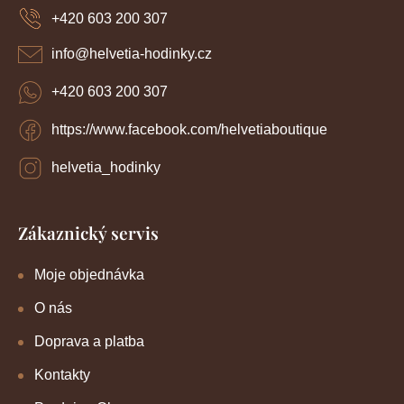
a
+420 603 200 307
t
í
info
@
helvetia-hodinky.cz
+420 603 200 307
https://www.facebook.com/helvetiaboutique
helvetia_hodinky
Zákaznický servis
Moje objednávka
O nás
Doprava a platba
Kontakty