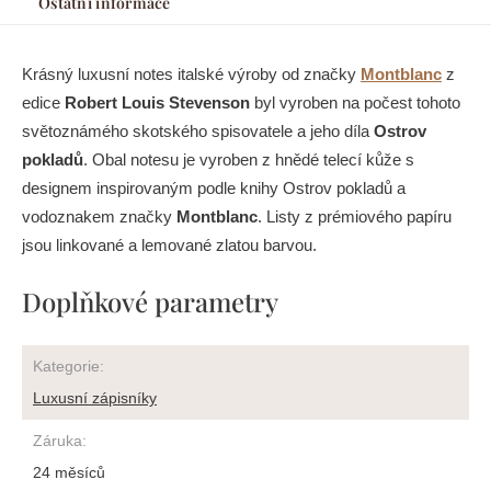
Ostatní informace
Krásný luxusní notes italské výroby od značky
Montblanc
z
edice
Robert Louis Stevenson
byl vyroben na počest tohoto
světoznámého skotského spisovatele a jeho díla
Ostrov
pokladů
. Obal notesu je vyroben z hnědé telecí kůže s
designem inspirovaným podle knihy Ostrov pokladů a
vodoznakem značky
Montblanc
. Listy z prémiového papíru
jsou linkované a lemované zlatou barvou.
Doplňkové parametry
Kategorie
:
Luxusní zápisníky
Záruka
:
24 měsíců