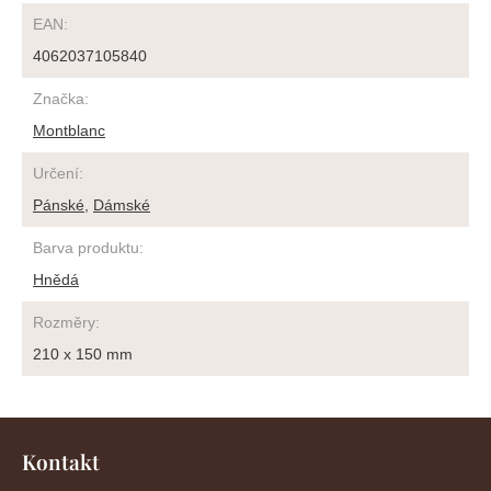
EAN
:
4062037105840
Značka
:
Montblanc
Určení
:
Pánské
,
Dámské
Barva produktu
:
Hnědá
Rozměry
:
210 x 150 mm
Z
á
Kontakt
p