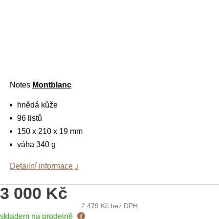
Notes
Montblanc
hnědá kůže
96 listů
150 x 210 x 19 mm
váha 340 g
Detailní informace
3 000 Kč
2 479 Kč
bez DPH
Měrná
skladem na prodejně