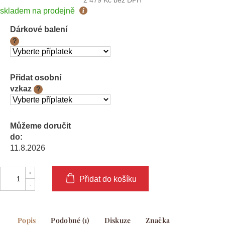
2 479 Kč
bez DPH
Měrná
skladem na prodejně
cena:
Dárkové balení
?
Přidat osobní
vzkaz
?
Můžeme doručit
do:
11.8.2026
Přidat do košíku
Popis
Podobné (1)
Diskuze
Značka