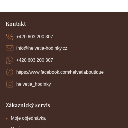
Z
á
Kontakt
p
a
+420 603 200 307
t
í
info
@
helvetia-hodinky.cz
+420 603 200 307
https://www.facebook.com/helvetiaboutique
helvetia_hodinky
Zákaznický servis
Moje objednávka