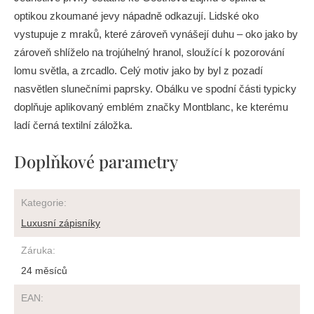
optikou zkoumané jevy nápadně odkazují. Lidské oko
vystupuje z mraků, které zároveň vynášejí duhu – oko jako by
zároveň shlíželo na trojúhelný hranol, sloužící k pozorování
lomu světla, a zrcadlo. Celý motiv jako by byl z pozadí
nasvětlen slunečními paprsky. Obálku ve spodní části typicky
doplňuje aplikovaný emblém značky Montblanc, ke kterému
ladí černá textilní záložka.
Doplňkové parametry
Kategorie
:
Luxusní zápisníky
Záruka
:
24 měsíců
EAN
: