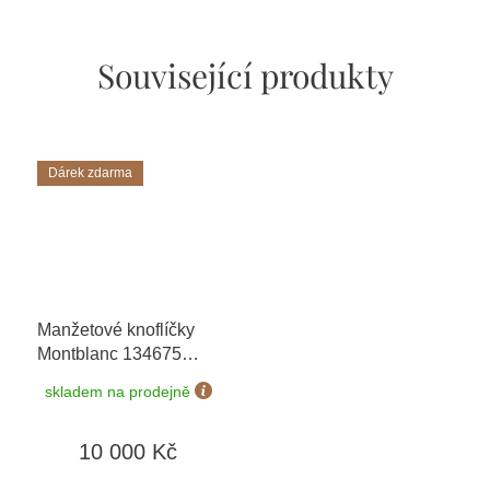
Související produkty
Dárek zdarma
Manžetové knoflíčky
Montblanc 134675
Pierre-Auguste Renoir
skladem na prodejně
+ možnost výměny do
90 dní + dárkový
10 000 Kč
poukaz v hodnotě
500Kč