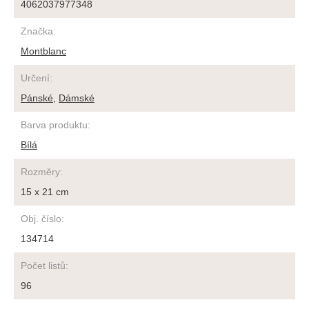
4062037977348
Značka
:
Montblanc
Určení
:
Pánské
,
Dámské
Barva produktu
:
Bílá
Rozměry
:
15 x 21 cm
Obj. číslo
:
134714
Počet listů
:
96