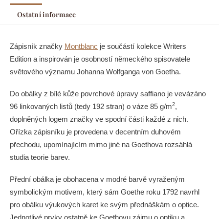
Ostatní informace
Zápisník značky
Montblanc
je součástí kolekce Writers
Edition a inspirován je osobností německého spisovatele
světového významu Johanna Wolfganga von Goetha.
Do obálky z bílé kůže povrchové úpravy saffiano je vevázáno
2
96 linkovaných listů (tedy 192 stran) o váze 85 g/m
,
doplněných logem značky ve spodní části každé z nich.
Ořízka zápisníku je provedena v decentním duhovém
přechodu, upomínajícím mimo jiné na Goethova rozsáhlá
studia teorie barev.
Přední obálka je obohacena v modré barvě vyraženým
symbolickým motivem, který sám Goethe roku 1792 navrhl
pro obálku výukových karet ke svým přednáškám o optice.
Jednotlivé prvky ostatně ke Goethovu zájmu o optiku a