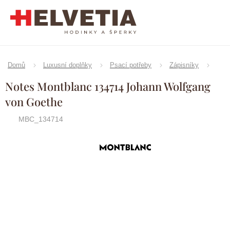
Přejít
na
obsah
Domů
Luxusní doplňky
Psací potřeby
Zápisníky
Notes Montblanc 134714 Johann Wolfgang
von Goethe
MBC_134714
Značka:
Montblanc