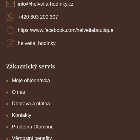
í
info
@
helvetia-hodinky.cz
+420 603 200 307
https://www.facebook.com/helvetiaboutique
helvetia_hodinky
Zákaznický servis
Moje objednávka
O nás
Doprava a platba
Kontakty
Prodejna Olomouc
Věrnostní benefity