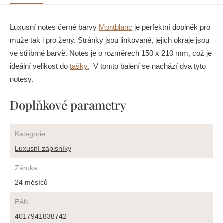
Luxusní notes černé barvy
Montblanc
je perfektní doplněk pro
muže tak i pro ženy. Stránky jsou linkované, jejich okraje jsou
ve stříbrné barvě. Notes je o rozměrech 150 x 210 mm
, což je
ideální velikost do
tašky.
V tomto balení se nachází dva tyto
notesy.
Doplňkové parametry
Kategorie
:
Luxusní zápisníky
Záruka
:
24 měsíců
EAN
:
4017941838742