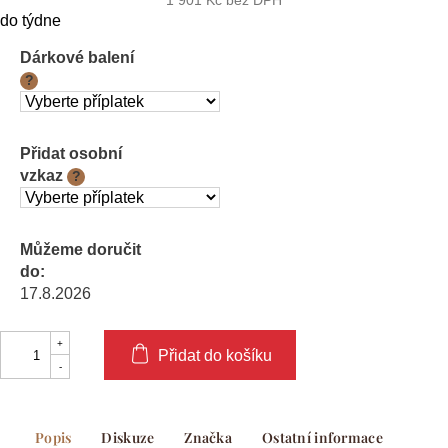
1 901 Kč
bez DPH
Měrná
do týdne
cena:
Dárkové balení
?
Přidat osobní
vzkaz
?
Můžeme doručit
do:
17.8.2026
Přidat do košíku
Popis
Diskuze
Značka
Ostatní informace