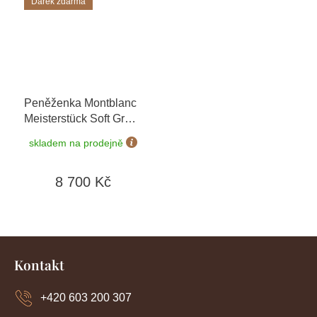
Dárek zdarma
Peněženka Montblanc
Meisterstück Soft Grain
126250
+ možnost
skladem na prodejně
výměny do 90 dní +
toaletní voda
8 700 Kč
Montblanc v hodnotě
520Kč
Z
á
Kontakt
p
a
+420 603 200 307
t