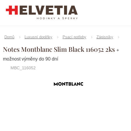
Přejít
na
obsah
Domů
Luxusní doplňky
Psací potřeby
Zápisníky
Notes Montblanc Slim Black 116052 2ks
+
možnost výměny do 90 dní
MBC_116052
Značka:
Montblanc