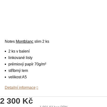
Notes
Montblanc
slim 2 ks
2 ks v balení
linkované listy
prémiový papír 70g/
m²
stříbrný lem
velikost A5
Detailní informace
2 300 Kč