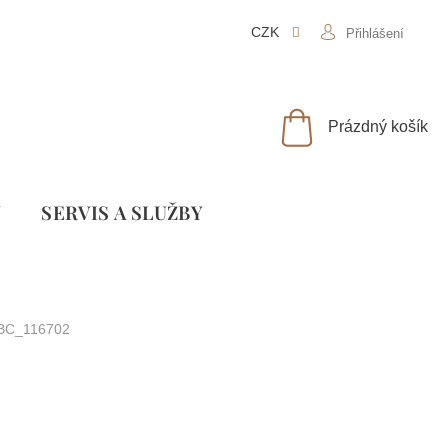
CZK
Přihlášení
NÁKUPNÍ
Prázdný košík
KOŠÍK
Y
SLUŽBY
BC_116702