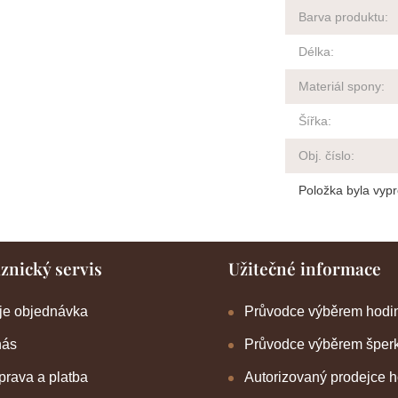
Barva produktu
:
Délka
:
Materiál spony
:
Šířka
:
Obj. číslo
:
Položka byla vy
znický servis
Užitečné informace
je objednávka
Průvodce výběrem hodi
nás
Průvodce výběrem šper
rava a platba
Autorizovaný prodejce 