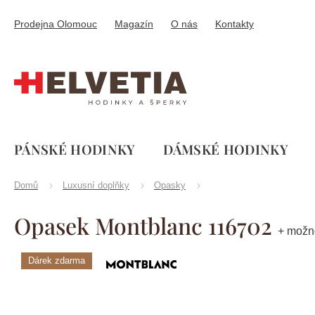
Přejít
na
Prodejna Olomouc
Magazín
O nás
Kontakty
obsah
PÁNSKÉ HODINKY
DÁMSKÉ HODINKY
Domů
Luxusní doplňky
Opasky
Opasek Montblanc 116702
+ možn
Dárek zdarma
Značka:
Montblanc