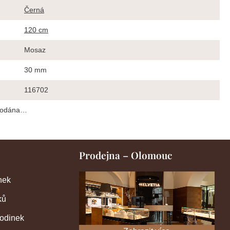
Černá
120 cm
Mosaz
30 mm
116702
prodána…
Prodejna – Olomouc
nek
ků
hodinek