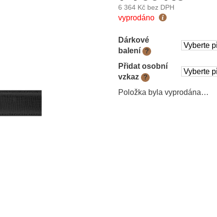
6 364 Kč
bez DPH
Měrná
vyprodáno
cena:
Dárkové
balení
?
Přidat osobní
vzkaz
?
Položka byla vyprodána…