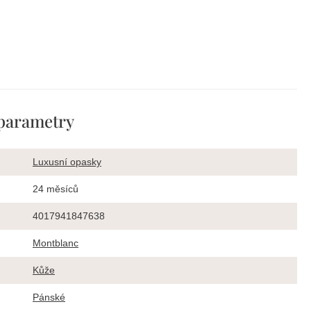
parametry
Luxusní opasky
24 měsíců
4017941847638
Montblanc
Kůže
Pánské