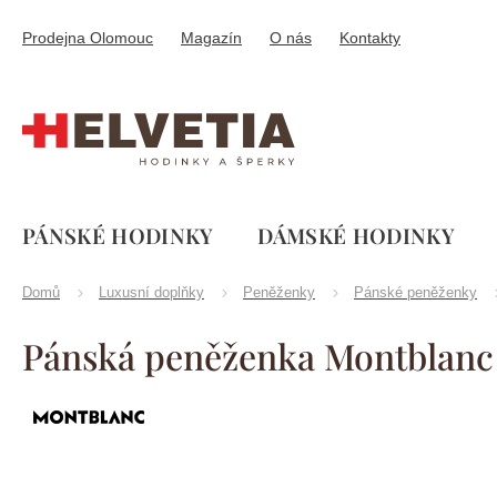
Přejít
na
Prodejna Olomouc
Magazín
O nás
Kontakty
obsah
PÁNSKÉ HODINKY
DÁMSKÉ HODINKY
Domů
Luxusní doplňky
Peněženky
Pánské peněženky
Pánská peněženka Montblanc
Značka:
Montblanc