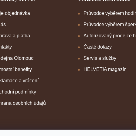
je objednávka
Průvodce výběrem hodi
nás
Průvodce výběrem šper
rava a platba
Autorizovaný prodejce 
takty
Časté dotazy
odejna Olomouc
Servis a služby
nostní benefity
HELVETIA magazín
klamace a vrácení
chodní podmínky
hrana osobních údajů