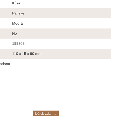
Kůže
Pánské
Modrá
Ne
199309
110 x 15 x 90 mm
prodána…
Dárek zdarma