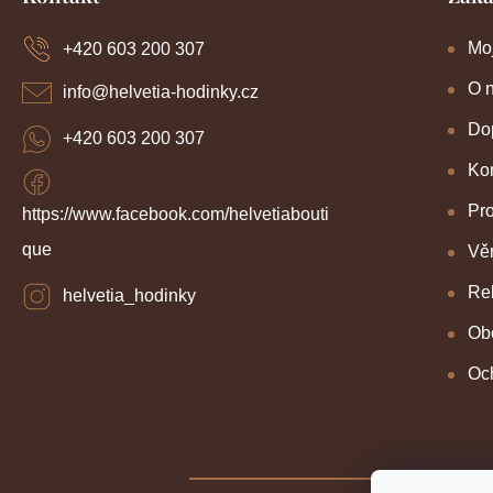
p
a
Mo
+420 603 200 307
t
í
O 
info
@
helvetia-hodinky.cz
Dop
+420 603 200 307
Kon
Pr
https://www.facebook.com/helvetiabouti
que
Věr
Re
helvetia_hodinky
Ob
Oc