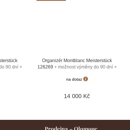
terstück
Organizér Montblanc Meisterstück
o 90 dní +
126269
+ možnost výměny do 90 dní +
v hodnotě
toaletní voda Montblanc v hodnotě
na dotaz
520Kč
14 000 Kč
Prodejna – Olomouc