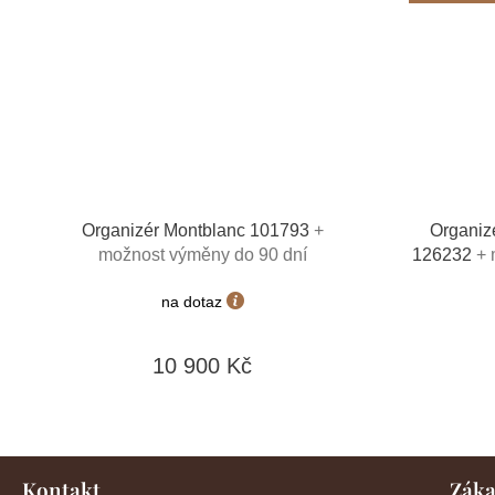
Organizér Montblanc 101793
+
Organiz
možnost výměny do 90 dní
126232
+ 
toaletní
na dotaz
10 900 Kč
Z
Kontakt
Záka
á