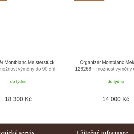
ér Montblanc Meisterstück
Organizér Montblanc Meis
možnost výměny do 90 dní +
126268
+ možnost výměny d
 voda Montblanc v hodnotě
toaletní voda Montblanc 
do týdne
do týdne
520Kč
520Kč
18 300 Kč
14 000 Kč
znický servis
Užitečné informace