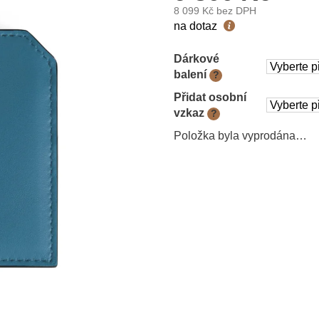
8 099 Kč
bez DPH
Měrná
na dotaz
cena:
Dárkové
balení
?
Přidat osobní
vzkaz
?
Položka byla vyprodána…