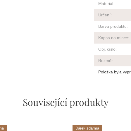
Materiál
:
Určení
:
Barva produktu
:
Kapsa na mince
:
Obj. číslo
:
Rozměr
:
Položka byla vy
Související produkty
ma
Dárek zdarma