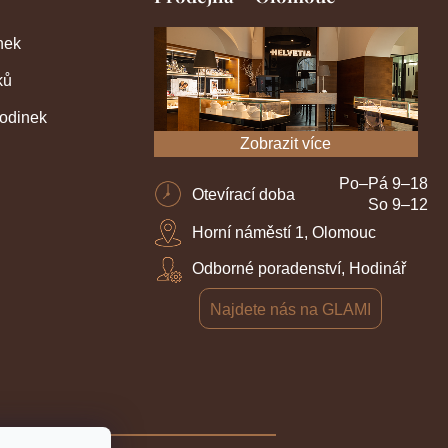
nek
ků
hodinek
Zobrazit více
Po–Pá 9–18
Otevírací doba
So 9–12
Horní náměstí 1, Olomouc
Odborné poradenství, Hodinář
Najdete nás na GLAMI