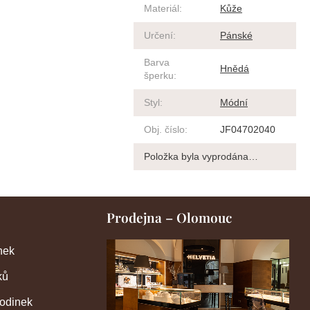
Materiál
:
Kůže
Určení
:
Pánské
Barva
Hnědá
šperku
:
Styl
:
Módní
Obj. číslo
:
JF04702040
Položka byla vyprodána…
Prodejna – Olomouc
nek
ků
hodinek