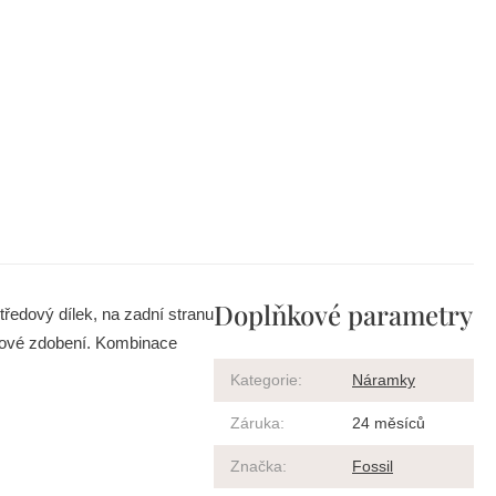
Doplňkové parametry
edový dílek, na zadní stranu
celové zdobení. Kombinace
Kategorie
:
Náramky
Záruka
:
24 měsíců
Značka
:
Fossil