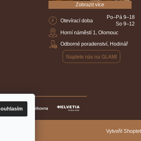
Zobrazit více
Po–Pá 9–18
Otevírací doba
So 9–12
Horní náměstí 1, Olomouc
Odborné poradenství, Hodinář
Najdete nás na GLAMI
ouhlasím
Vytvořil Shoptet