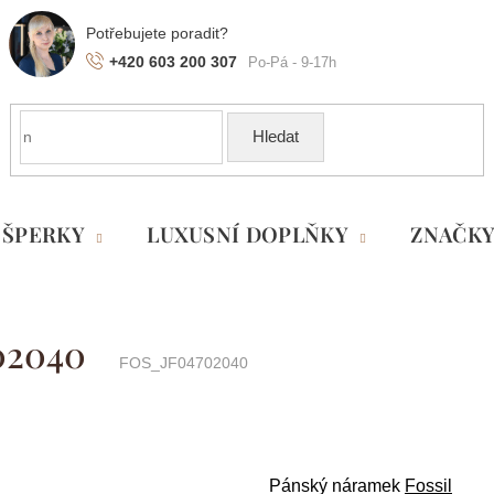
+420 603 200 307
Hledat
ŠPERKY
LUXUSNÍ DOPLŇKY
ZNAČK
02040
FOS_JF04702040
Pánský náramek
Fossil