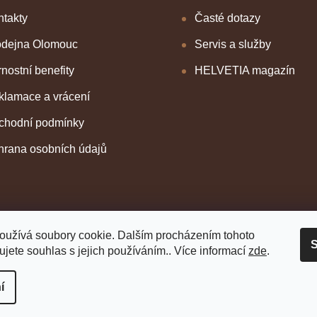
takty
Časté dotazy
odejna Olomouc
Servis a služby
nostní benefity
HELVETIA magazín
klamace a vrácení
chodní podmínky
hrana osobních údajů
oužívá soubory cookie. Dalším procházením tohoto
S
jete souhlas s jejich používáním.. Více informací
zde
.
í
 vyhrazena.