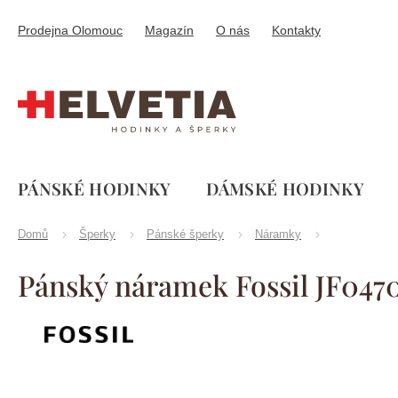
Přejít
na
Prodejna Olomouc
Magazín
O nás
Kontakty
obsah
PÁNSKÉ HODINKY
DÁMSKÉ HODINKY
Domů
Šperky
Pánské šperky
Náramky
Pánský náramek Fossil JF047
Značka:
Fossil