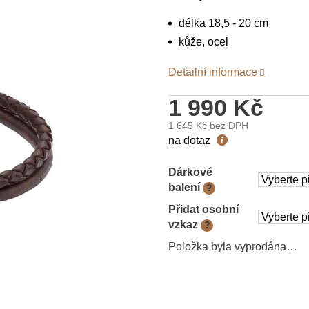
délka 18,5 - 20 cm
kůže, ocel
Detailní informace
1 990 Kč
1 645 Kč
bez DPH
Měrná
na dotaz
cena:
Dárkové
balení
?
Přidat osobní
vzkaz
?
Položka byla vyprodána…