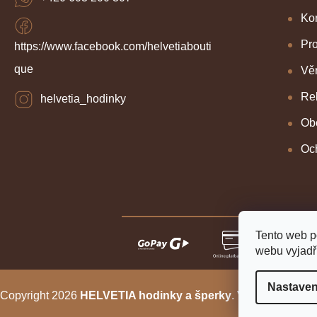
Kon
Pr
https://www.facebook.com/helvetiabouti
que
Věr
Re
helvetia_hodinky
Ob
Oc
Tento web p
webu vyjadřu
Nastaven
Copyright 2026
HELVETIA hodinky a šperky
. Všechna práva