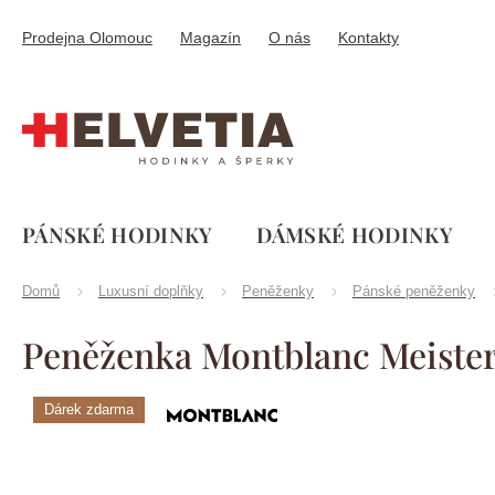
Přejít
na
Prodejna Olomouc
Magazín
O nás
Kontakty
obsah
PÁNSKÉ HODINKY
DÁMSKÉ HODINKY
Domů
Luxusní doplňky
Peněženky
Pánské peněženky
Peněženka Montblanc Meister
Dárek zdarma
Značka:
Montblanc