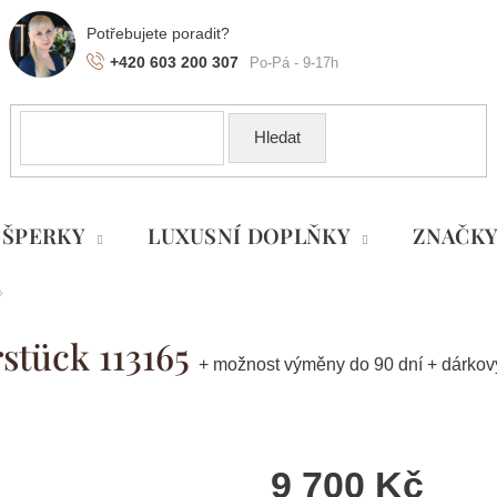
+420 603 200 307
Hledat
ŠPERKY
LUXUSNÍ DOPLŇKY
ZNAČK
stück 113165
+ možnost výměny do 90 dní + dárko
9 700 Kč