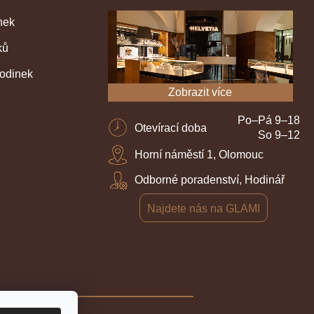
nek
ků
hodinek
Zobrazit více
Po–Pá 9–18
Otevírací doba
So 9–12
Horní náměstí 1, Olomouc
Odborné poradenství, Hodinář
Najdete nás na GLAMI