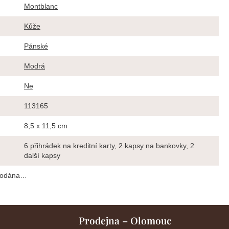
Montblanc
Kůže
Pánské
Modrá
Ne
113165
8,5 x 11,5 cm
6 přihrádek na kreditní karty, 2 kapsy na bankovky, 2
další kapsy
prodána…
Prodejna – Olomouc