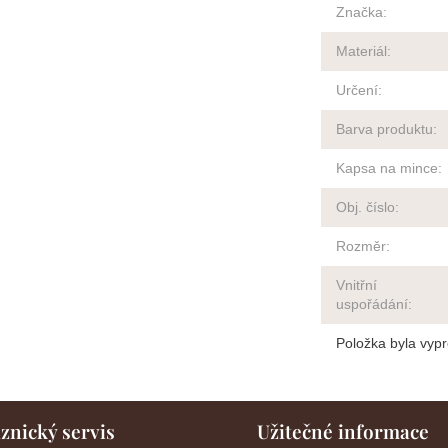
Značka
:
Materiál
:
Určení
:
Barva produktu
:
Kapsa na mince
:
Obj. číslo
:
Rozměr
:
Vnitřní
uspořádání
:
Položka byla vy
znický servis
Užitečné informace