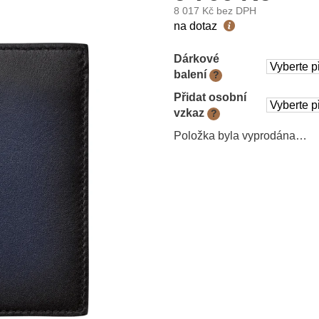
8 017 Kč
bez DPH
Měrná
na dotaz
cena:
Dárkové
balení
?
Přidat osobní
vzkaz
?
Položka byla vyprodána…