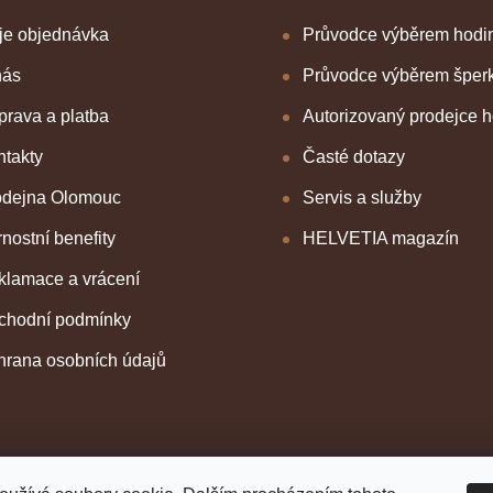
je objednávka
Průvodce výběrem hodi
nás
Průvodce výběrem šper
rava a platba
Autorizovaný prodejce 
takty
Časté dotazy
odejna Olomouc
Servis a služby
nostní benefity
HELVETIA magazín
klamace a vrácení
chodní podmínky
hrana osobních údajů