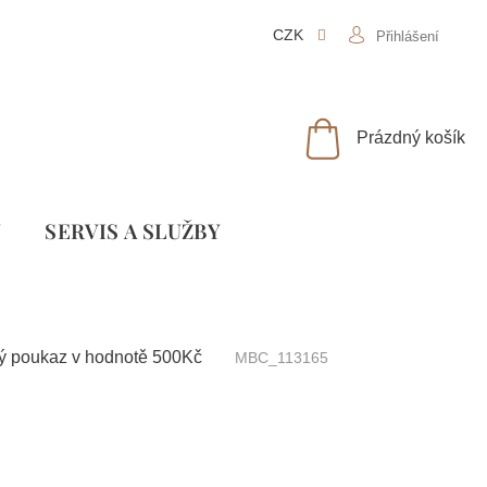
CZK
Přihlášení
NÁKUPNÍ
Prázdný košík
KOŠÍK
Y
SLUŽBY
vý poukaz v hodnotě 500Kč
MBC_113165