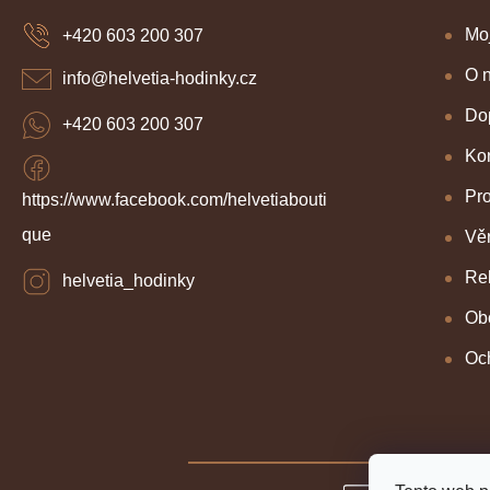
p
a
Mo
+420 603 200 307
t
í
O 
info
@
helvetia-hodinky.cz
Dop
+420 603 200 307
Kon
Pr
https://www.facebook.com/helvetiabouti
que
Věr
Re
helvetia_hodinky
Ob
Oc