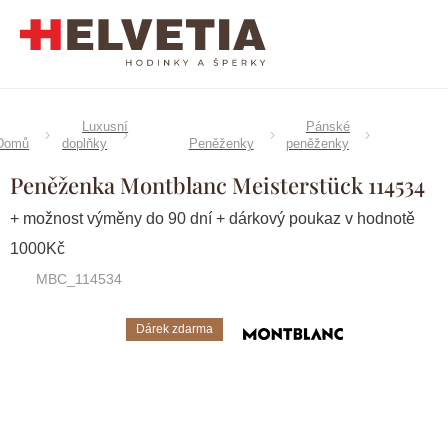
Přejít
na
obsah
Luxusní
Pánské
Domů
doplňky
Peněženky
peněženky
Peněženka Montblanc Meisterstück 114534
+ možnost výměny do 90 dní + dárkový poukaz v hodnotě
1000Kč
MBC_114534
Dárek zdarma
Značka:
Montblanc