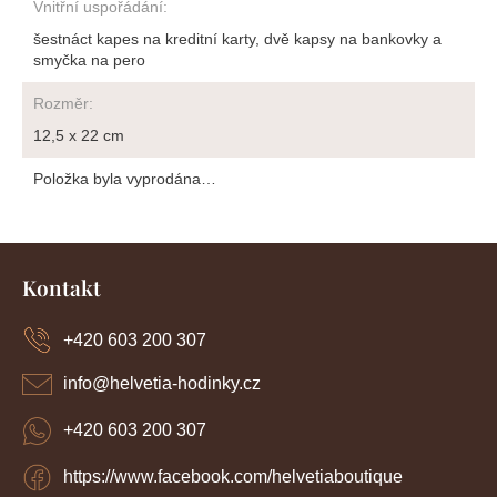
Vnitřní uspořádání
:
šestnáct kapes na kreditní karty, dvě kapsy na bankovky a
smyčka na pero
Rozměr
:
12,5 x 22 cm
Položka byla vyprodána…
Z
á
Kontakt
p
a
+420 603 200 307
t
í
info
@
helvetia-hodinky.cz
+420 603 200 307
https://www.facebook.com/helvetiaboutique