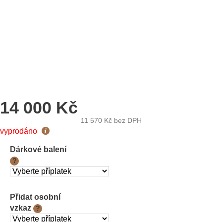
14 000 Kč
11 570 Kč
bez DPH
Měrná
vyprodáno
cena:
Dárkové balení
?
Přidat osobní
vzkaz
?