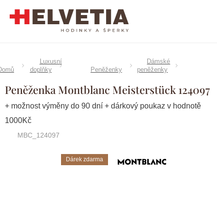
Přejít
na
obsah
Luxusní
Dámské
Domů
doplňky
Peněženky
peněženky
Peněženka Montblanc Meisterstück 124097
+ možnost výměny do 90 dní + dárkový poukaz v hodnotě
1000Kč
MBC_124097
Dárek zdarma
Značka:
Montblanc