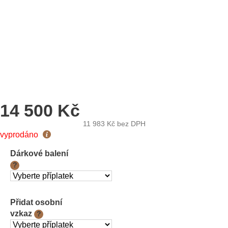
14 500 Kč
11 983 Kč
bez DPH
Měrná
vyprodáno
cena:
Dárkové balení
?
Přidat osobní
vzkaz
?