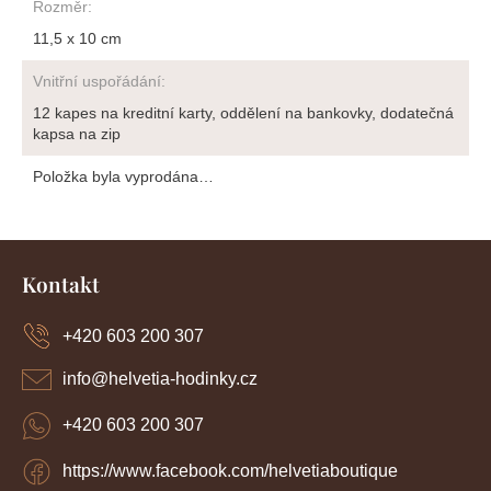
Rozměr
:
11,5 x 10 cm
Vnitřní uspořádání
:
12 kapes na kreditní karty, oddělení na bankovky, dodatečná
kapsa na zip
Položka byla vyprodána…
Z
á
Kontakt
p
a
+420 603 200 307
t
í
info
@
helvetia-hodinky.cz
+420 603 200 307
https://www.facebook.com/helvetiaboutique