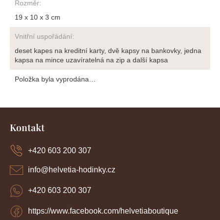
Rozměr
:
19 x 10 x 3 cm
Vnitřní uspořádání
:
deset kapes na kreditní karty, dvě kapsy na bankovky, jedna
kapsa na mince uzavíratelná na zip a další kapsa
Položka byla vyprodána…
Z
á
Kontakt
p
a
+420 603 200 307
t
í
info
@
helvetia-hodinky.cz
+420 603 200 307
https://www.facebook.com/helvetiaboutique