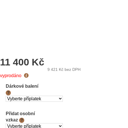
11 400 Kč
9 421 Kč
bez DPH
Měrná
vyprodáno
cena:
Dárkové balení
?
Přidat osobní
vzkaz
?