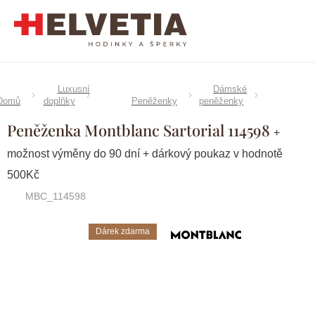
Přejít
na
obsah
Luxusní
Dámské
Domů
doplňky
Peněženky
peněženky
Peněženka Montblanc Sartorial 114598
+
možnost výměny do 90 dní + dárkový poukaz v hodnotě
500Kč
MBC_114598
Dárek zdarma
Značka:
Montblanc