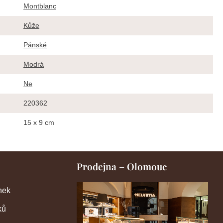
Montblanc
Kůže
Pánské
Modrá
Ne
220362
15 x 9 cm
Prodejna – Olomouc
nek
ků