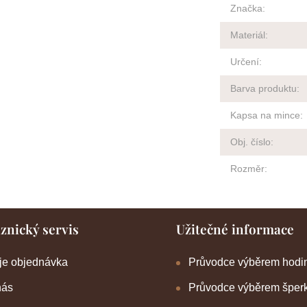
Značka
:
Materiál
:
Určení
:
Barva produktu
:
Kapsa na mince
:
Obj. číslo
:
Rozměr
:
znický servis
Užitečné informace
je objednávka
Průvodce výběrem hodi
nás
Průvodce výběrem šper