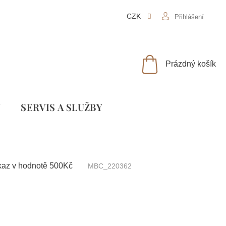
CZK
Přihlášení
NÁKUPNÍ
Prázdný košík
KOŠÍK
Y
SLUŽBY
kaz v hodnotě 500Kč
MBC_220362