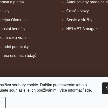
rava a platba
Autorizovaný prodejce 
takty
Časté dotazy
odejna Olomouc
Servis a služby
nostní benefity
HELVETIA magazín
klamace a vrácení
chodní podmínky
hrana osobních údajů
oužívá soubory cookie. Dalším procházením tohoto
S
jete souhlas s jejich používáním.. Více informací
zde
.
í
 vyhrazena.