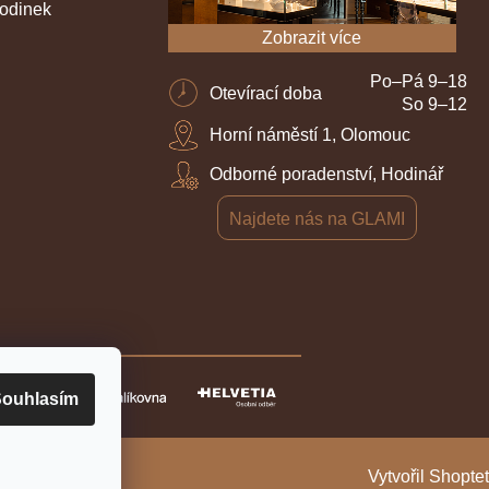
hodinek
Zobrazit více
Po–Pá 9–18
Otevírací doba
So 9–12
Horní náměstí 1, Olomouc
Odborné poradenství, Hodinář
Najdete nás na GLAMI
ouhlasím
Vytvořil Shoptet