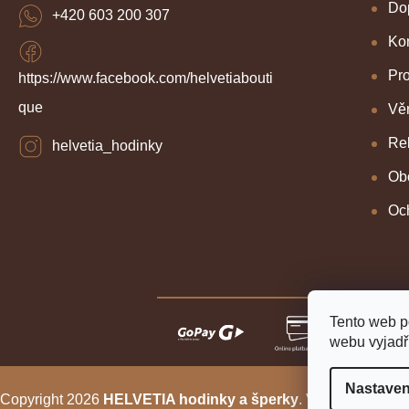
Dop
+420 603 200 307
Kon
Pr
https://www.facebook.com/helvetiabouti
que
Věr
Re
helvetia_hodinky
Ob
Oc
Tento web p
webu vyjadřu
Nastaven
Copyright 2026
HELVETIA hodinky a šperky
. Všechna práva