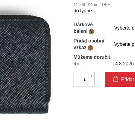
11 240 Kč
bez DPH
Měrná
do týdne
cena:
Dárkové
balení
?
Přidat osobní
vzkaz
?
Můžeme doručit
do:
14.8.2026
Přidat