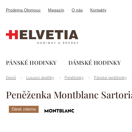
Přejít
na
Prodejna Olomouc
Magazín
O nás
Kontakty
obsah
PÁNSKÉ HODINKY
DÁMSKÉ HODINKY
Domů
Luxusní doplňky
Peněženky
Pánské peněženky
Peněženka Montblanc Sartori
Dárek zdarma
Značka:
Montblanc