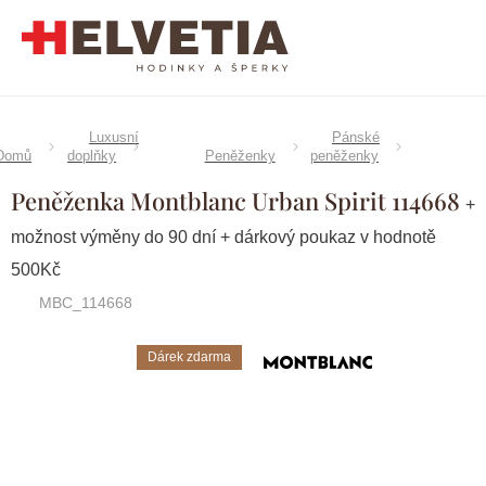
Přejít
na
obsah
Luxusní
Pánské
Domů
doplňky
Peněženky
peněženky
Peněženka Montblanc Urban Spirit 114668
+
možnost výměny do 90 dní + dárkový poukaz v hodnotě
500Kč
MBC_114668
Dárek zdarma
Značka:
Montblanc