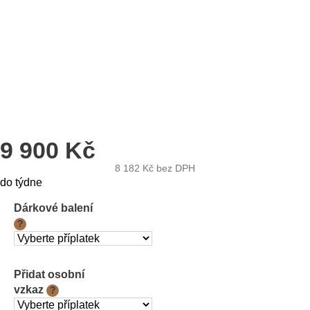
9 900 Kč
8 182 Kč
bez DPH
Měrná
do týdne
cena:
Dárkové balení
?
Přidat osobní
vzkaz
?