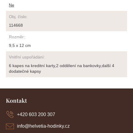
Ne
Obj. číslo
:
114668
Rozměr
:
9,5 x 12 cm
Vnitřní uspořádání
:
6 kapes na kreditní karty,2 oddělení na bankovky,další 4
dodatečné kapsy
Z
á
Kontakt
p
a
+420 603 200 307
t
í
info
@
helvetia-hodinky.cz