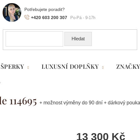
+420 603 200 307
Hledat
ŠPERKY
LUXUSNÍ DOPLŇKY
ZNAČK
e 114695
+ možnost výměny do 90 dní + dárkový pouk
13 300 Kč