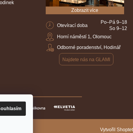
hodinek
Zobrazit více
Po–Pá 9–18
Otevírací doba
So 9–12
Horní náměstí 1, Olomouc
Odborné poradenství, Hodinář
Najdete nás na GLAMI
ouhlasím
Vytvořil Shoptet