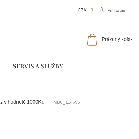
CZK
Přihlášení
NÁKUPNÍ
Prázdný košík
KOŠÍK
Y
SLUŽBY
az v hodnotě 1000Kč
MBC_114695