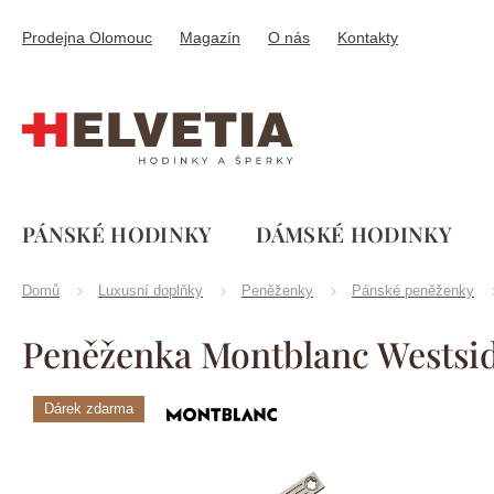
Přejít
na
Prodejna Olomouc
Magazín
O nás
Kontakty
obsah
PÁNSKÉ HODINKY
DÁMSKÉ HODINKY
Domů
Luxusní doplňky
Peněženky
Pánské peněženky
Peněženka Montblanc Westsid
Dárek zdarma
Značka:
Montblanc