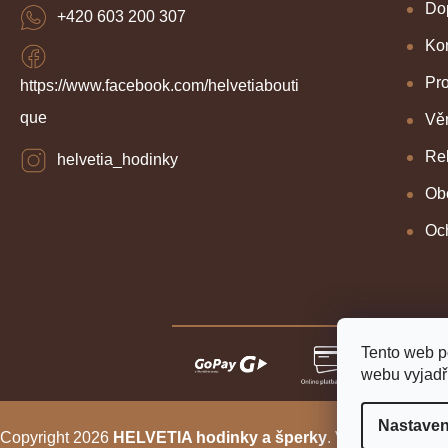
Dop
+420 603 200 307
Kon
Pr
https://www.facebook.com/helvetiabouti
que
Věr
Re
helvetia_hodinky
Ob
Oc
Tento web p
webu vyjadřu
Nastaven
Copyright 2026
HELVETIA hodinky a šperky
. Všechna práva