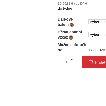
10 992 Kč
bez DPH
Měrná
do týdne
cena:
Dárkové
balení
?
Přidat osobní
vzkaz
?
Můžeme doručit
do:
17.8.2026
Přidat