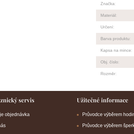
Značka
:
Materiál
:
Určení
:
Barva produktu
:
Kapsa na mince
:
Obj. číslo
:
Rozměr
:
znický servis
Užitečné informace
je objednávka
Průvodce výběrem hodi
nás
Průvodce výběrem šper