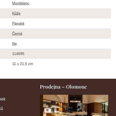
Montblanc
Kůže
Pánské
Černá
Ne
114695
11 x 21,5 cm
Prodejna – Olomouc
nek
ků