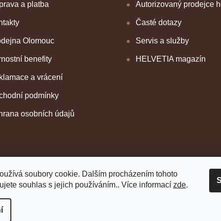
rava a platba
Autorizovaný prodejce 
takty
Časté dotazy
odejna Olomouc
Servis a služby
nostní benefity
HELVETIA magazín
klamace a vrácení
chodní podmínky
hrana osobních údajů
oužívá soubory cookie. Dalším procházením tohoto
S
jete souhlas s jejich používáním.. Více informací
zde
.
í
 vyhrazena.