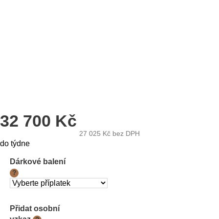
32 700 Kč
27 025 Kč
bez DPH
Měrná
do týdne
cena:
Dárkové balení
?
Přidat osobní