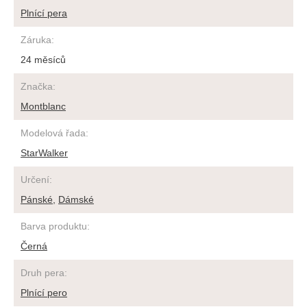
Plnící pera
Záruka
:
24 měsíců
Značka
:
Montblanc
Modelová řada
:
StarWalker
Určení
:
Pánské
,
Dámské
Barva produktu
:
Černá
Druh pera
:
Plnící pero