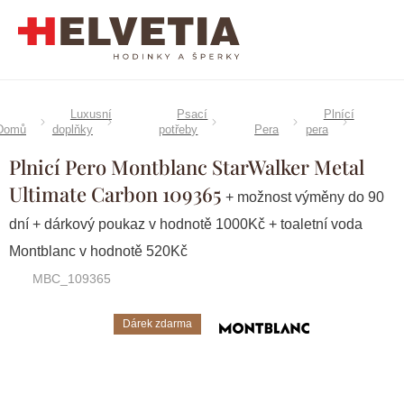
Přejít
na
obsah
Luxusní
Psací
Plnící
Domů
doplňky
potřeby
Pera
pera
Plnicí Pero Montblanc StarWalker Metal
Ultimate Carbon 109365
+ možnost výměny do 90
dní + dárkový poukaz v hodnotě 1000Kč + toaletní voda
Montblanc v hodnotě 520Kč
MBC_109365
Dárek zdarma
Značka:
Montblanc