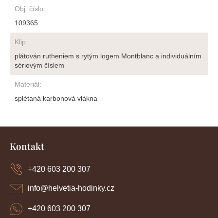
Obj. číslo
:
109365
Klip
:
plátován rutheniem s rytým logem Montblanc a individuálním
sériovým číslem
Materiál
:
splétaná karbonová vlákna
Z
á
Kontakt
p
a
+420 603 200 307
t
í
info
@
helvetia-hodinky.cz
+420 603 200 307