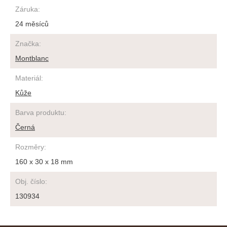
Záruka
:
24 měsíců
Značka
:
Montblanc
Materiál
:
Kůže
Barva produktu
:
Černá
Rozměry
:
160 x 30 x 18 mm
Obj. číslo
:
130934