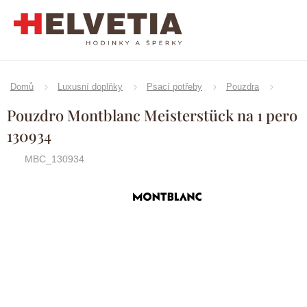
Přejít
na
obsah
Domů
Luxusní doplňky
Psací potřeby
Pouzdra
Pouzdro Montblanc Meisterstück na 1 pero
130934
MBC_130934
Značka:
Montblanc