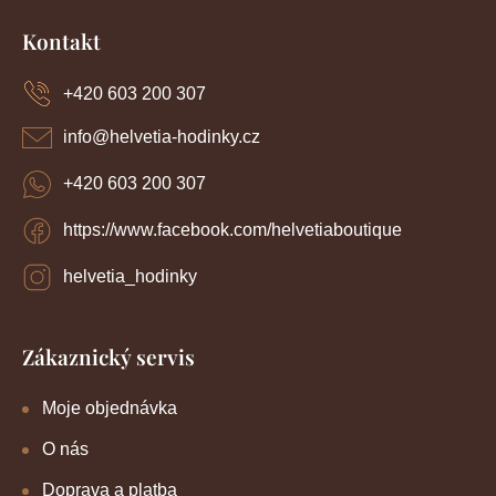
Z
á
Kontakt
p
a
+420 603 200 307
t
í
info
@
helvetia-hodinky.cz
+420 603 200 307
https://www.facebook.com/helvetiaboutique
helvetia_hodinky
Zákaznický servis
Moje objednávka
O nás
Doprava a platba