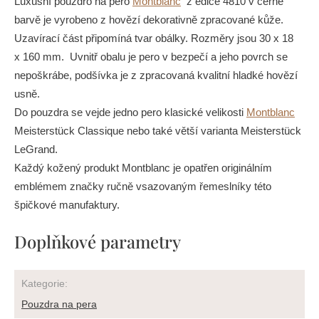
Luxusní pouzdro na pero
Montblanc
z edice 4810 v černé
barvě je vyrobeno z hovězí dekorativně zpracované kůže.
Uzavírací část připomíná tvar obálky. Rozměry jsou
30 x 1
8
x
160
mm. Uvnitř obalu je pero v bezpečí a jeho povrch se
nepoškrábe, podšívka je z zpracovaná kvalitní hladké hovězí
usně.
Do pouzdra se vejde jedno pero klasické velikosti
Montblanc
Meisterstück Classique nebo také větší varianta Meisterstück
LeGrand.
Každý kožený produkt Montblanc je opatřen originálním
emblémem značky ručně vsazovaným řemeslníky této
špičkové manufaktury.
Doplňkové parametry
Kategorie
:
Pouzdra na pera