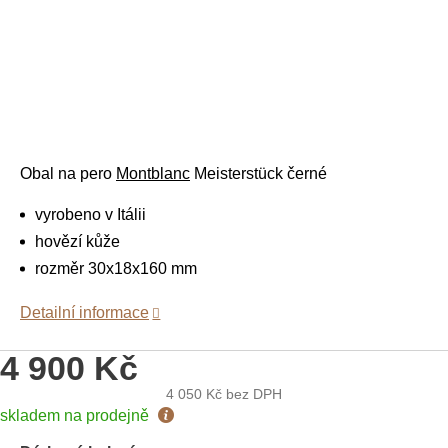
Obal na pero
Montblanc
Meisterstück
černé
vyrobeno v Itálii
hovězí kůže
rozměr
30x
18x
160
mm
Detailní informace
4 900 Kč
4 050 Kč
bez DPH
Měrná
skladem na prodejně
cena: