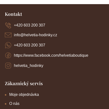
520Kč
Z
á
Kontakt
p
a
+420 603 200 307
t
í
info
@
helvetia-hodinky.cz
+420 603 200 307
https://www.facebook.com/helvetiaboutique
helvetia_hodinky
Zákaznický servis
Moje objednávka
O nás