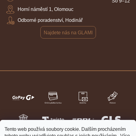
So 9–12
Horní náměstí 1, Olomouc
Odborné poradenství, Hodinář
Najdete nás na GLAMI
Tento web používá soubory cookie. Dalším procházením
tohoto webu vyjadřujete souhlas s jejich používáním.. Více