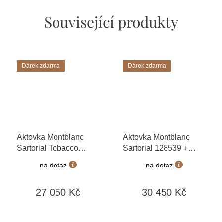
Související produkty
Dárek zdarma
Dárek zdarma
Aktovka Montblanc
Aktovka Montblanc
Sartorial Tobacco
Sartorial 128539
+
113185
+ možnost
možnost výměny do 90
na dotaz
na dotaz
výměny do 90 dní +
dní + dárkový poukaz v
dárkový poukaz v
hodnotě 1000Kč +
27 050 Kč
30 450 Kč
hodnotě 1000Kč +
toaletní voda
toaletní voda
Montblanc v hodnotě
Montblanc v hodnotě
520Kč