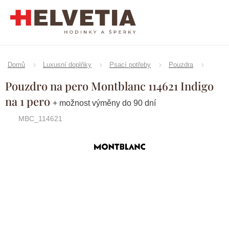
Přejít
na
obsah
Domů
Luxusní doplňky
Psací potřeby
Pouzdra
Pouzdro na pero Montblanc 114621 Indigo
na 1 pero
+ možnost výměny do 90 dní
MBC_114621
Značka:
Montblanc