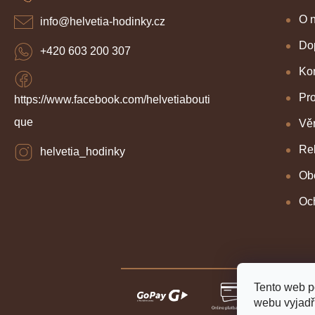
t
í
O 
info
@
helvetia-hodinky.cz
Dop
+420 603 200 307
Kon
Pr
https://www.facebook.com/helvetiabouti
que
Věr
Re
helvetia_hodinky
Ob
Oc
Tento web p
webu vyjadřu