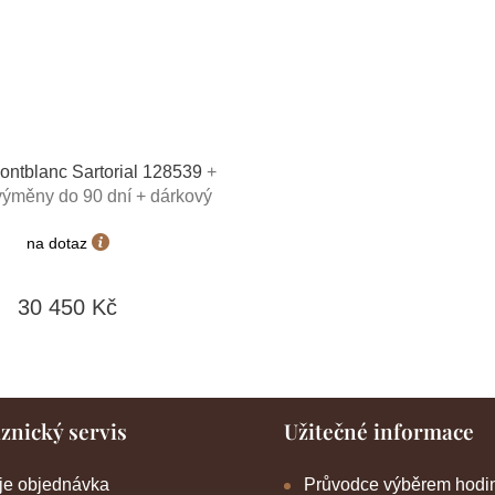
ontblanc Sartorial 128539
+
ýměny do 90 dní + dárkový
 hodnotě 1000Kč + toaletní
na dotaz
ntblanc v hodnotě 520Kč
30 450 Kč
znický servis
Užitečné informace
je objednávka
Průvodce výběrem hodi