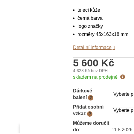
telecí kůže
černá barva
logo značky
rozměry 45x163x18 mm
Detailní informace
5 600 Kč
4 628 Kč
bez DPH
Měrná
skladem na prodejně
cena:
Dárkové
balení
?
Přidat osobní
vzkaz
?
Můžeme doručit
do:
11.8.2026