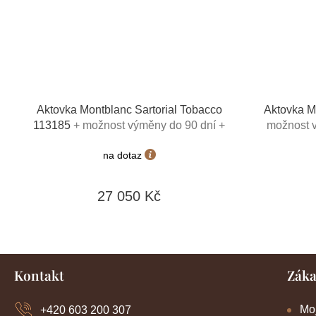
Aktovka Montblanc Sartorial Tobacco
Aktovka M
113185
+ možnost výměny do 90 dní +
možnost v
dárkový poukaz v hodnotě 1000Kč +
poukaz v
na dotaz
toaletní voda Montblanc v hodnotě
voda Mo
520Kč
27 050 Kč
Z
Kontakt
Záka
á
p
a
Mo
+420 603 200 307