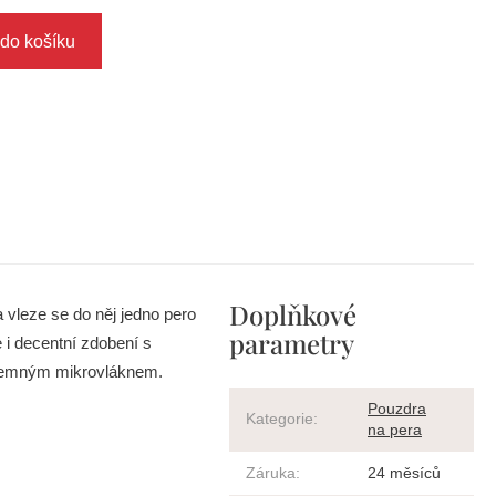
 do košíku
Doplňkové
 vleze se do něj jedno pero
parametry
i decentní zdobení s
o jemným mikrovláknem.
Pouzdra
Kategorie
:
na pera
Záruka
:
24 měsíců