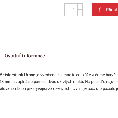
Přidat
Ostatní informace
Meisterstück Urban
je vyrobeno z jemné telecí kůže v černé barvě a
8 mm a zapíná se pomocí dvou skrytých druků. Na pouzdře najdete 
tovanou lištou překrývající založený roh. Uvnitř je pouzdro podšit