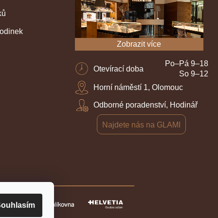
ků
hodinek
Zobrazit více
Po–Pá 9–18
Otevírací doba
So 9–12
Horní náměstí 1, Olomouc
Odborné poradenství, Hodinář
Najdete nás na GLAMI
ouhlasím