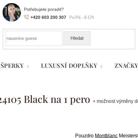
+420 603 200 307
Hledat
ŠPERKY
LUXUSNÍ DOPLŇKY
ZNAČK
4105 Black na 1 pero
+ možnost výměny d
Pouzdro
Montblanc
Meisters