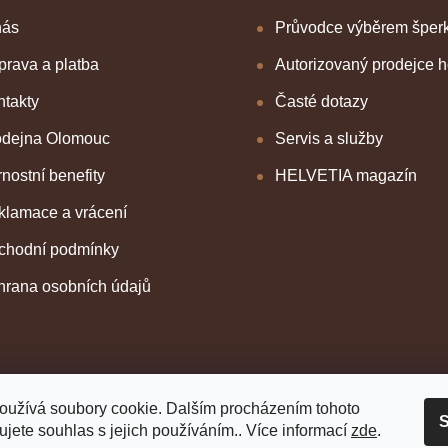
nás
Průvodce výběrem šper
rava a platba
Autorizovaný prodejce 
takty
Časté dotazy
odejna Olomouc
Servis a služby
nostní benefity
HELVETIA magazín
klamace a vrácení
chodní podmínky
hrana osobních údajů
oužívá soubory cookie. Dalším procházením tohoto
S
jete souhlas s jejich používáním.. Více informací
zde
.