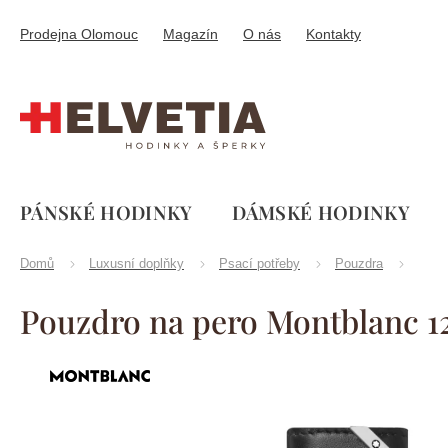
Přejít
na
Prodejna Olomouc
Magazín
O nás
Kontakty
obsah
PÁNSKÉ HODINKY
DÁMSKÉ HODINKY
Domů
Luxusní doplňky
Psací potřeby
Pouzdra
Pouzdro na pero Montblanc 12
Značka:
Montblanc