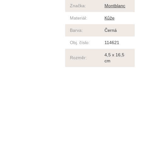
Značka
:
Montblanc
Materiál
:
Kůže
Barva
:
Černá
Obj. číslo
:
114621
4,5 x 16,5
Rozměr
:
cm