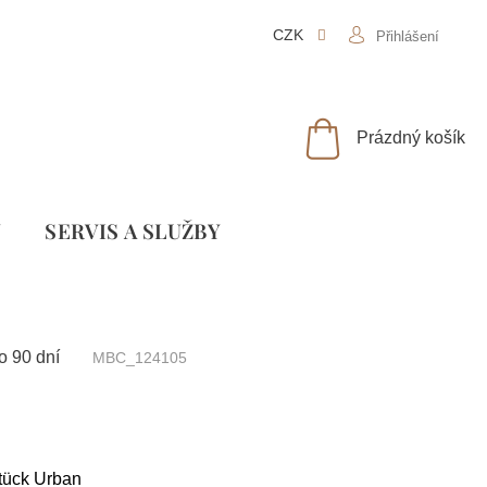
CZK
Přihlášení
NÁKUPNÍ
Prázdný košík
KOŠÍK
Y
SLUŽBY
o 90 dní
MBC_124105
tück Urban