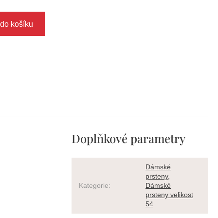
 do košíku
Doplňkové parametry
Dámské
prsteny
,
Kategorie
:
Dámské
prsteny velikost
54