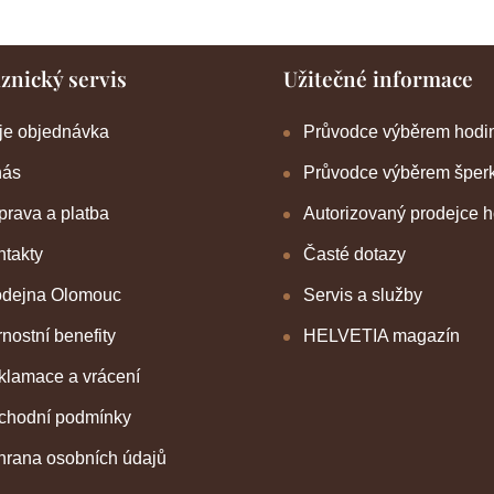
znický servis
Užitečné informace
je objednávka
Průvodce výběrem hodi
nás
Průvodce výběrem šper
rava a platba
Autorizovaný prodejce 
takty
Časté dotazy
odejna Olomouc
Servis a služby
nostní benefity
HELVETIA magazín
klamace a vrácení
chodní podmínky
hrana osobních údajů