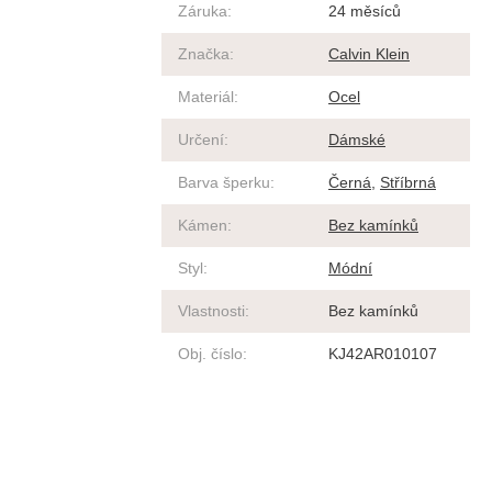
Záruka
:
24 měsíců
Značka
:
Calvin Klein
Materiál
:
Ocel
Určení
:
Dámské
Barva šperku
:
Černá
,
Stříbrná
Kámen
:
Bez kamínků
Styl
:
Módní
Vlastnosti
:
Bez kamínků
Obj. číslo
:
KJ42AR010107