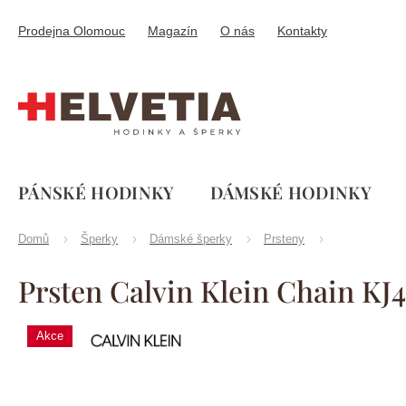
Přejít
na
Prodejna Olomouc
Magazín
O nás
Kontakty
obsah
PÁNSKÉ HODINKY
DÁMSKÉ HODINKY
Domů
Šperky
Dámské šperky
Prsteny
Prsten Calvin Klein Chain K
Calvin
Akce
Značka:
Klein