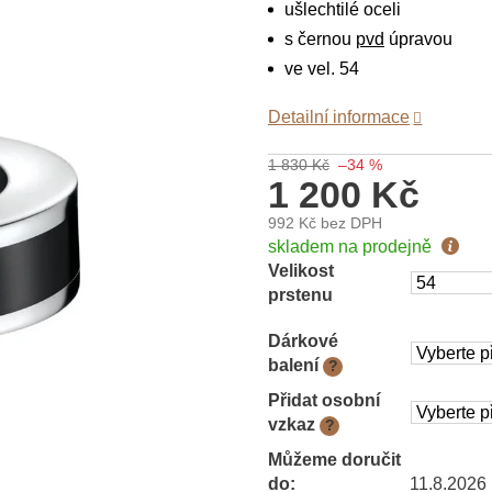
ušlechtilé oceli
s černou
pvd
úpravou
ve vel. 54
Detailní informace
1 830 Kč
–34 %
1 200 Kč
992 Kč
bez DPH
Měrná
skladem na prodejně
cena:
Velikost
prstenu
Dárkové
balení
?
Přidat osobní
vzkaz
?
Můžeme doručit
do:
11.8.2026