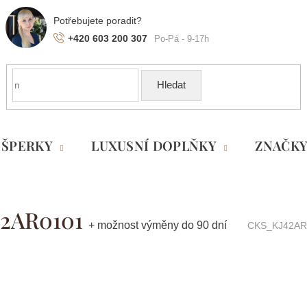
+420 603 200 307
Hledat
ŠPERKY
LUXUSNÍ DOPLŇKY
ZNAČK
J42AR0101
+ možnost výměny do 90 dní
CKS_KJ42AR