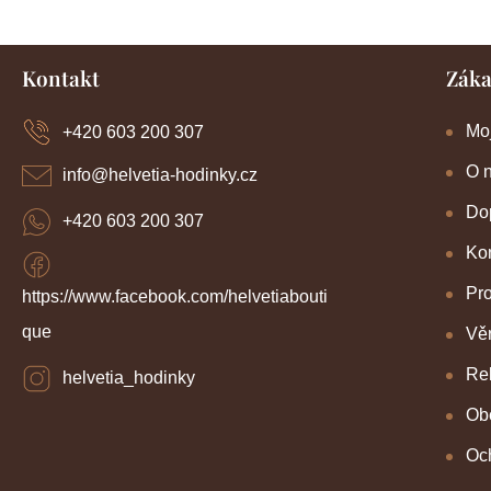
Z
Kontakt
Záka
á
p
a
Mo
+420 603 200 307
t
í
O 
info
@
helvetia-hodinky.cz
Dop
+420 603 200 307
Kon
Pr
https://www.facebook.com/helvetiabouti
que
Věr
Re
helvetia_hodinky
Ob
Oc