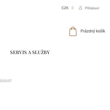
CZK
Přihlášení
NÁKUPNÍ
Prázdný košík
KOŠÍK
Y
SLUŽBY
010107