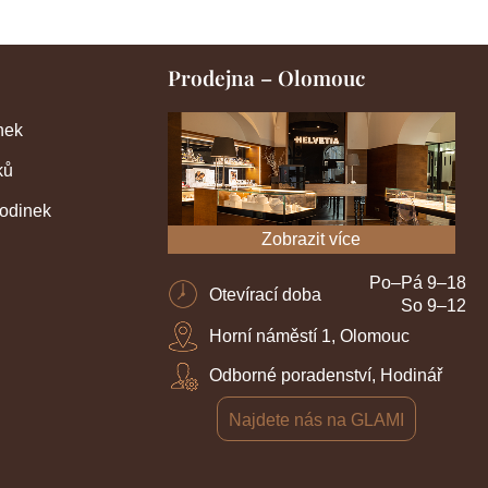
Prodejna – Olomouc
nek
ků
hodinek
Zobrazit více
Po–Pá 9–18
Otevírací doba
So 9–12
Horní náměstí 1, Olomouc
Odborné poradenství, Hodinář
Najdete nás na GLAMI