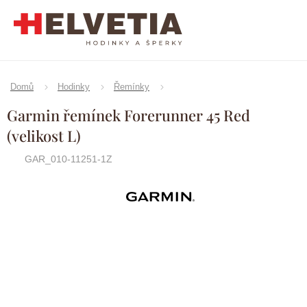
Přejít
na
obsah
Domů
Hodinky
Řemínky
Garmin řemínek Forerunner 45 Red
(velikost L)
GAR_010-11251-1Z
Značka:
Garmin