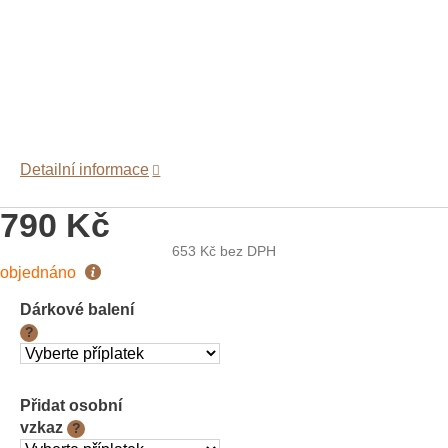
Detailní informace
790 Kč
653 Kč
bez DPH
Měrná
objednáno
cena:
Dárkové balení
?
Přidat osobní
vzkaz
?