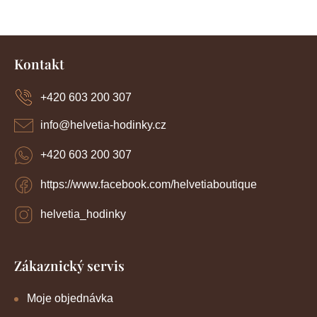
Z
á
Kontakt
p
a
+420 603 200 307
t
í
info
@
helvetia-hodinky.cz
+420 603 200 307
https://www.facebook.com/helvetiaboutique
helvetia_hodinky
Zákaznický servis
Moje objednávka