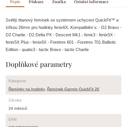
Popis
Diskuze
Značka
Ostatní informace
Světlý titanový řemínek se systémem uchycení QuickFit™ a
šířkou 26mm pro hodinky fenix6X. Kompatibilní s: - D2 Bravo -
D2 Charlie - D2 Delta PX - Descent Mk1 - fenix3 - fenix5X -
fenix5X Plus - fenix6X - Foretrex 601 - Foretrex 701 Ballistic
Edition - quatix3 - tactix Bravo - tactix Charlie
Doplňkové parametry
Kategorie
:
Řemínky na hodinky
,
Řemínek Garmin QuickFit 26
Záruka
:
24 měsíců
EAN
: