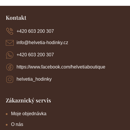
Z
á
Kontakt
p
a
+420 603 200 307
t
í
info
@
helvetia-hodinky.cz
+420 603 200 307
https://www.facebook.com/helvetiaboutique
helvetia_hodinky
Zákaznický servis
Moje objednávka
O nás