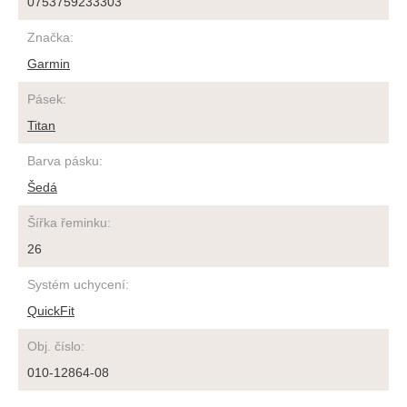
0753759233303
Značka
:
Garmin
Pásek
:
Titan
Barva pásku
:
Šedá
Šířka řeminku
:
26
Systém uchycení
:
QuickFit
Obj. číslo
:
010-12864-08