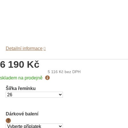
Detailní informace
6 190 Kč
5 116 Kč
bez DPH
Měrná
skladem na prodejně
cena:
Šířka řemínku
Dárkové balení
?