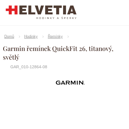
Přejít
na
obsah
Domů
Hodinky
Řemínky
Garmin řemínek QuickFit 26, titanový,
světlý
GAR_010-12864-08
Značka:
Garmin