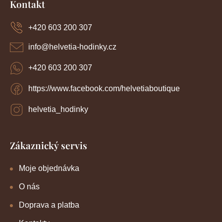
Kontakt
p
a
+420 603 200 307
t
í
info
@
helvetia-hodinky.cz
+420 603 200 307
https://www.facebook.com/helvetiaboutique
helvetia_hodinky
Zákaznický servis
Moje objednávka
O nás
Doprava a platba