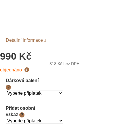
Detailní informace
990 Kč
818 Kč
bez DPH
Měrná
objednáno
cena:
Dárkové balení
?
Přidat osobní
vzkaz
?