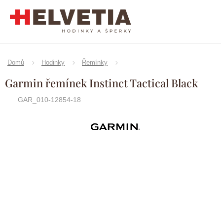
Přejít
na
obsah
Domů
Hodinky
Řemínky
Garmin řemínek Instinct Tactical Black
GAR_010-12854-18
Značka:
Garmin