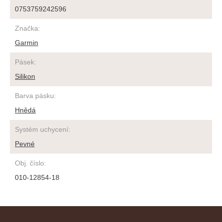
0753759242596
Značka
:
Garmin
Pásek
:
Silikon
Barva pásku
:
Hnědá
Systém uchycení
:
Pevné
Obj. číslo
:
010-12854-18
Z
á