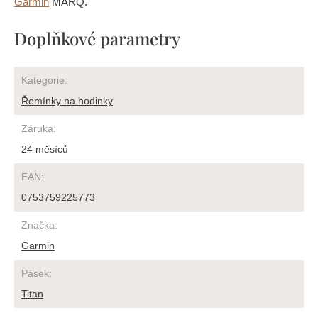
Garmin
MARQ.
Doplňkové parametry
Kategorie
:
Řemínky na hodinky
Záruka
:
24 měsíců
EAN
:
0753759225773
Značka
:
Garmin
Pásek
:
Titan