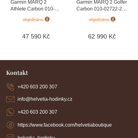
Garmin MARQ 2
Garmin MARQ 2 Golfer
Athlete Carbon 010-
Carbon 010-02722-21
02722-11 Premium +
Premium + náhradní
objednáno
objednáno
snímač srdečního tepu
řemínek a snímače
+ dárkový poukaz v
CT10
+ dárkový
47 590 Kč
62 990 Kč
hodnotě 1000 Kč
poukaz v hodnotě 1000
Kč
Z
á
Kontakt
p
a
+420 603 200 307
t
í
info
@
helvetia-hodinky.cz
+420 603 200 307
https://www.facebook.com/helvetiaboutique
helvetia_hodinky