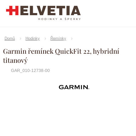
Přejít
na
obsah
Domů
Hodinky
Řemínky
Garmin řemínek QuickFit 22, hybridní
titanový
GAR_010-12738-00
Značka:
Garmin