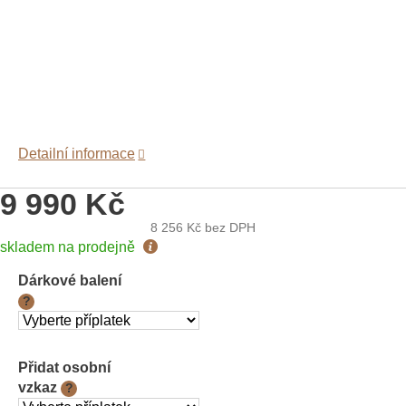
Detailní informace
9 990 Kč
8 256 Kč
bez DPH
Měrná
skladem na prodejně
cena:
Dárkové balení
?
Přidat osobní
vzkaz
?