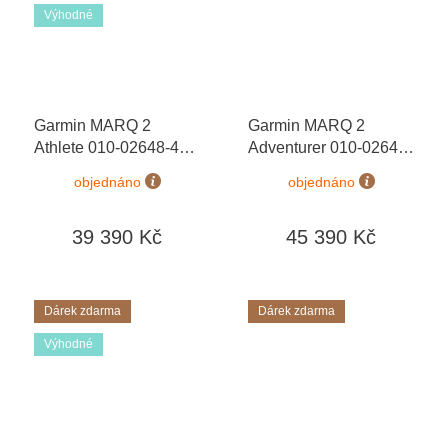
Výhodné
Garmin MARQ 2
Garmin MARQ 2
Athlete 010-02648-41
Adventurer 010-02648-
Premium
+ dárkový
31 Premium + náhradní
objednáno
objednáno
poukaz v hodnotě 1000
řemínek
+ dárkový
Kč
poukaz v hodnotě 1000
39 390 Kč
45 390 Kč
Kč
Dárek zdarma
Dárek zdarma
Výhodné