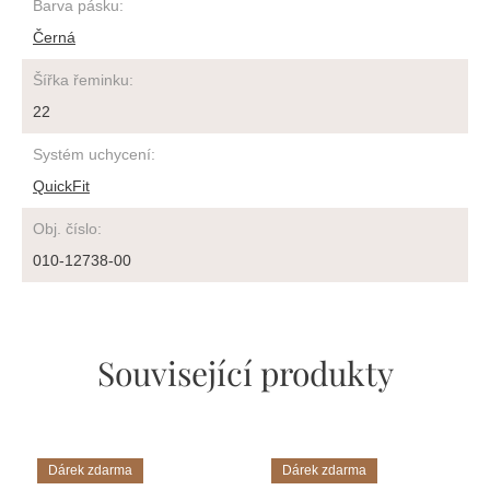
Barva pásku
:
Černá
Šířka řeminku
:
22
Systém uchycení
:
QuickFit
Obj. číslo
:
010-12738-00
Související produkty
Dárek zdarma
Dárek zdarma