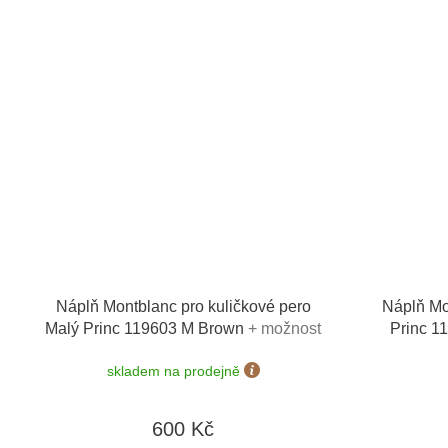
Náplň Montblanc pro kuličkové pero
Náplň Mo
Malý Princ 119603 M Brown
+ možnost
Princ 1
výměny do 90 dní
skladem na prodejně
600 Kč