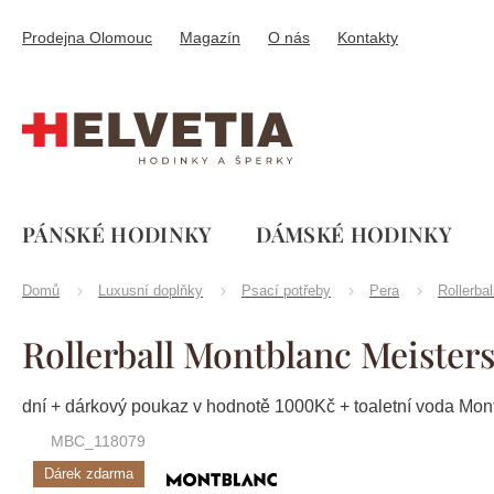
Přejít
na
Prodejna Olomouc
Magazín
O nás
Kontakty
obsah
PÁNSKÉ HODINKY
DÁMSKÉ HODINKY
Domů
Luxusní doplňky
Psací potřeby
Pera
Rollerbal
Rollerball Montblanc Meister
dní + dárkový poukaz v hodnotě 1000Kč + toaletní voda Mo
MBC_118079
Dárek zdarma
Značka:
Montblanc