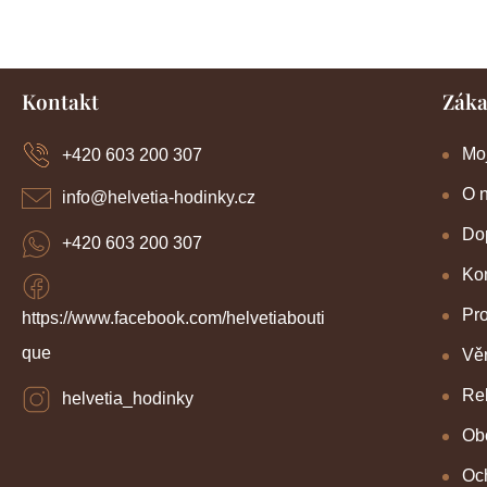
Z
Kontakt
Záka
á
p
a
Mo
+420 603 200 307
t
í
O 
info
@
helvetia-hodinky.cz
Dop
+420 603 200 307
Kon
Pr
https://www.facebook.com/helvetiabouti
que
Věr
Re
helvetia_hodinky
Ob
Oc