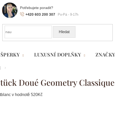
+420 603 200 307
Hledat
ŠPERKY
LUXUSNÍ DOPLŇKY
ZNAČK
l
stück Doué Geometry Classique
ntblanc v hodnotě 520Kč