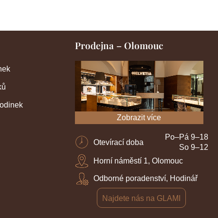
Prodejna – Olomouc
nek
ků
hodinek
Zobrazit více
Po–Pá 9–18
Otevírací doba
So 9–12
Horní náměstí 1, Olomouc
Odborné poradenství, Hodinář
Najdete nás na GLAMI