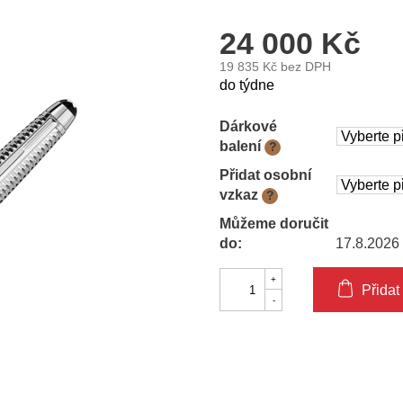
24 000 Kč
19 835 Kč
bez DPH
Měrná
do týdne
cena:
Dárkové
balení
?
Přidat osobní
vzkaz
?
Můžeme doručit
do:
17.8.2026
Přidat