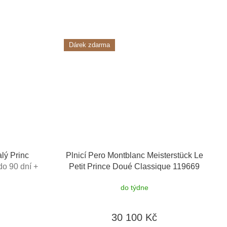
Dárek zdarma
lý Princ
Plnicí Pero Montblanc Meisterstück Le
o 90 dní +
Petit Prince Doué Classique 119669
 1000Kč +
Malý Princ
+ možnost výměny do 90
do týdne
v hodnotě
dní + dárkový poukaz v hodnotě
1000Kč + toaletní voda Montblanc v
hodnotě 520Kč
30 100 Kč