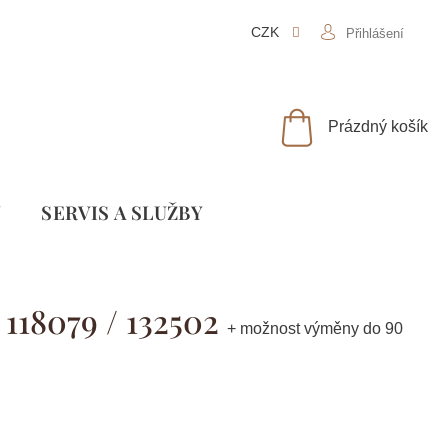
CZK
Přihlášení
NÁKUPNÍ
Prázdný košík
KOŠÍK
Y
SLUŽBY
 118079 / 132502
+ možnost výměny do 90