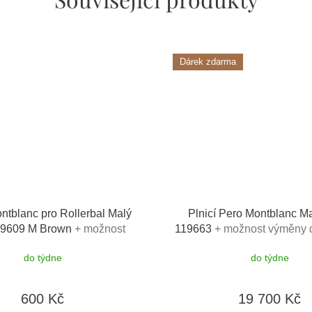
Dárek zdarma
ntblanc pro Rollerbal Malý
Plnicí Pero Montblanc Ma
19609 M Brown
+ možnost
119663
+ možnost výměny d
výměny do 90 dní
dárkový poukaz v hodnotě
do týdne
do týdne
toaletní voda Montblanc 
520Kč
600 Kč
19 700 Kč