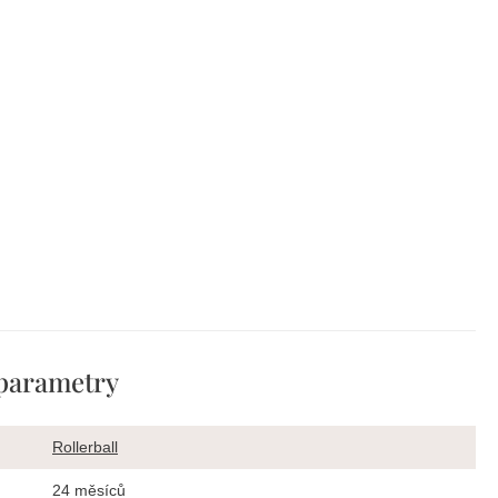
parametry
Rollerball
24 měsíců