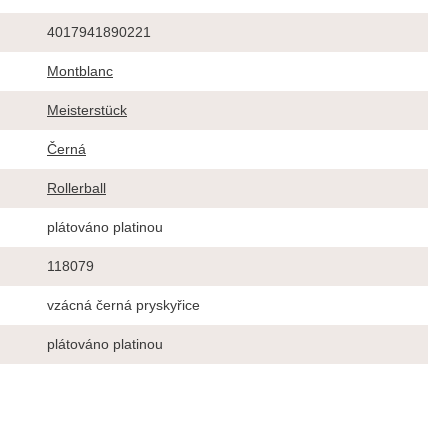
4017941890221
Montblanc
Meisterstück
Černá
Rollerball
plátováno platinou
118079
vzácná černá pryskyřice
plátováno platinou