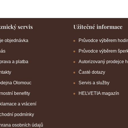
znický servis
Užitečné informace
je objednávka
Průvodce výběrem hodi
nás
Průvodce výběrem šper
rava a platba
Autorizovaný prodejce 
takty
Časté dotazy
odejna Olomouc
Servis a služby
nostní benefity
HELVETIA magazín
klamace a vrácení
chodní podmínky
hrana osobních údajů