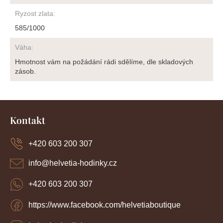
Ryzost zlata
:
585/1000
Váha
:
Hmotnost vám na požádání rádi sdělíme, dle skladových
zásob.
Z
á
Kontakt
p
a
+420 603 200 307
t
í
info
@
helvetia-hodinky.cz
+420 603 200 307
https://www.facebook.com/helvetiaboutique