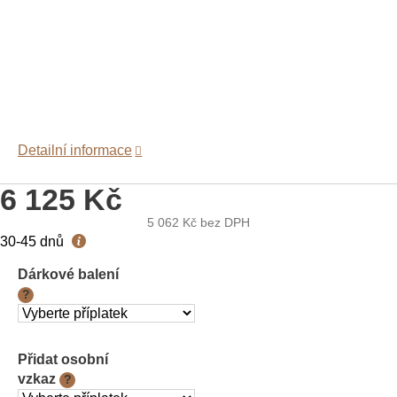
Detailní informace
6 125 Kč
5 062 Kč
bez DPH
Měrná
30-45 dnů
cena:
Dárkové balení
?
Přidat osobní
vzkaz
?