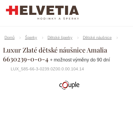
Přejít
na
obsah
Domů
Šperky
Dětské šperky
Dětské náušnice
Luxur Zlaté dětské náušnice Amalia
6630239-0-0-4
+ možnost výměny do 90 dní
LUX_585-66-3-0239.0Z00.0.00.104.14
Značka:
Couple