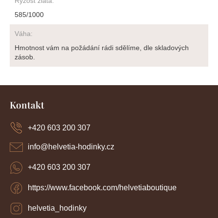
Ryzost zlata
:
585/1000
Váha
:
Hmotnost vám na požádání rádi sdělíme, dle skladových
zásob.
Z
á
Kontakt
p
a
+420 603 200 307
t
í
info
@
helvetia-hodinky.cz
+420 603 200 307
https://www.facebook.com/helvetiaboutique
helvetia_hodinky