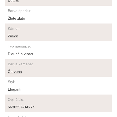
Dětské
Barva šperku
:
Žluté zlato
Kámen
:
Zirkon
Typ náušnice
:
Dlouhé a visací
Barva kamene
:
Červená
Styl
:
Elegantní
Obj. číslo
:
6630357-0-0-74