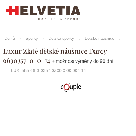
Přejít
na
obsah
Domů
Šperky
Dětské šperky
Dětské náušnice
Luxur Zlaté dětské náušnice Darcy
6630357-0-0-74
+ možnost výměny do 90 dní
LUX_585-66-3-0357.0Z00.0.00.004.14
Značka:
Couple