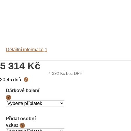
Detailní informace
5 314 Kč
4 392 Kč
bez DPH
Měrná
30-45 dnů
cena:
Dárkové balení
?
Přidat osobní
vzkaz
?