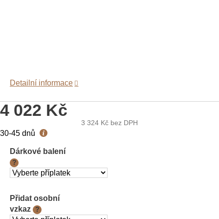
Detailní informace
4 022 Kč
3 324 Kč
bez DPH
Měrná
30-45 dnů
cena:
Dárkové balení
?
Přidat osobní
vzkaz
?