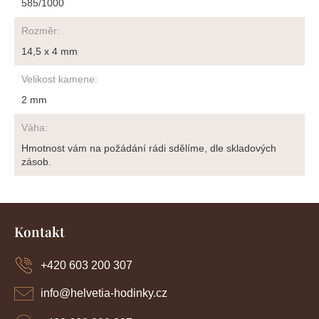
585/1000
Rozměr
:
14,5 x 4 mm
Velikost kamene
:
2 mm
Váha
:
Hmotnost vám na požádání rádi sdělíme, dle skladových
zásob.
Z
á
Kontakt
p
a
+420 603 200 307
t
í
info
@
helvetia-hodinky.cz