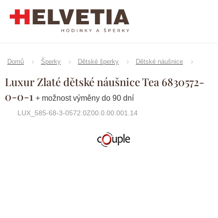
Přejít
na
obsah
Domů
Šperky
Dětské šperky
Dětské náušnice
Luxur Zlaté dětské náušnice Tea 6830572-
0-0-1
+ možnost výměny do 90 dní
LUX_585-68-3-0572.0Z00.0.00.001.14
Značka:
Couple