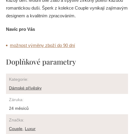
každý den. Módní bílé zlato a třpytivé zirkony potěší každou
romantickou duši. Šperk z kolekce Couple vynikají zajímavým
designem a kvalitním zpracováním.
Navíc pro Vás
možnost výměny zboží do 90 dní
Doplňkové parametry
Kategorie
:
Dámské přívěsky
Záruka
:
24 měsíců
Značka
:
Couple
,
Luxur