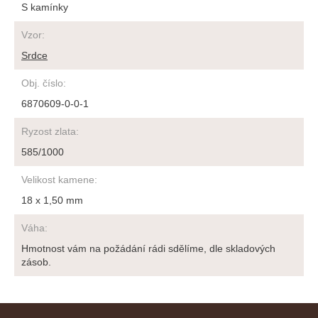
S kamínky
Vzor
:
Srdce
Obj. číslo
:
6870609-0-0-1
Ryzost zlata
:
585/1000
Velikost kamene
:
18 x 1,50 mm
Váha
:
Hmotnost vám na požádání rádi sdělíme, dle skladových
zásob.
Z