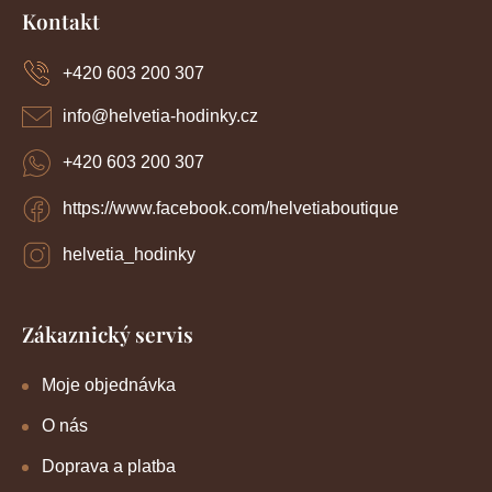
á
Kontakt
p
a
+420 603 200 307
t
í
info
@
helvetia-hodinky.cz
+420 603 200 307
https://www.facebook.com/helvetiaboutique
helvetia_hodinky
Zákaznický servis
Moje objednávka
O nás
Doprava a platba