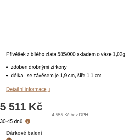
Přívěšek z bílého zlata 585/000 skladem o váze 1,02g
zdoben drobnými zirkony
délka i se závěsem je 1,9 cm, šíře 1,1 cm
Detailní informace
5 511 Kč
4 555 Kč
bez DPH
Měrná
30-45 dnů
cena:
Dárkové balení