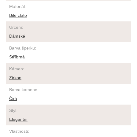
Materiál
:
Bílé zlato
Určení
:
Dámské
Barva šperku
:
Stříbrná
Kámen
:
Zirkon
Barva kamene
:
Čirá
Styl
:
Elegantní
Vlastnosti
: