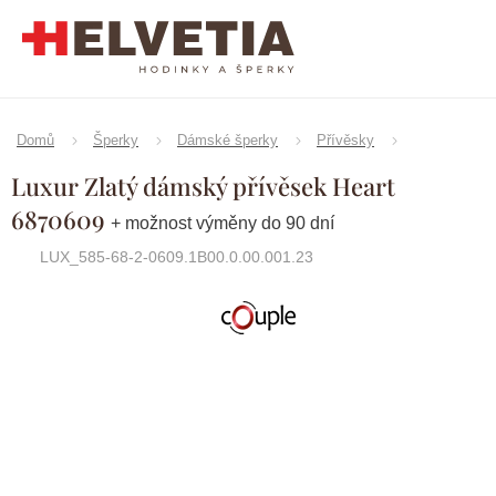
Přejít
na
obsah
Domů
Šperky
Dámské šperky
Přívěsky
Luxur Zlatý dámský přívěsek Heart
6870609
+ možnost výměny do 90 dní
LUX_585-68-2-0609.1B00.0.00.001.23
Značka:
Couple