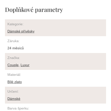
Doplňkové parametry
Kategorie
:
Dámské přívěsky
Záruka
:
24 měsíců
Značka
:
Couple
,
Luxur
Materiál
:
Bílé zlato
Určení
:
Dámské
Barva šperku
: