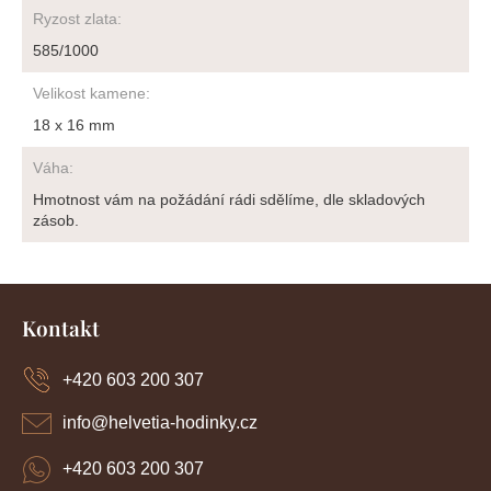
Ryzost zlata
:
585/1000
Velikost kamene
:
18 x 16 mm
Váha
:
Hmotnost vám na požádání rádi sdělíme, dle skladových
zásob.
Z
á
Kontakt
p
a
+420 603 200 307
t
í
info
@
helvetia-hodinky.cz
+420 603 200 307