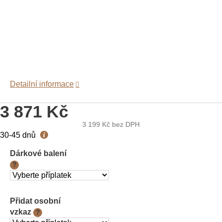
Detailní informace
3 871 Kč
3 199 Kč
bez DPH
Měrná
30-45 dnů
cena:
Dárkové balení
?
Přidat osobní
vzkaz
?