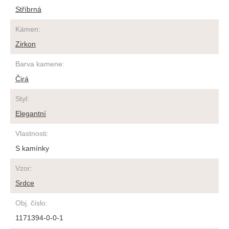
Stříbrná
Kámen
:
Zirkon
Barva kamene
:
Čirá
Styl
:
Elegantní
Vlastnosti
:
S kamínky
Vzor
:
Srdce
Obj. číslo
:
1171394-0-0-1