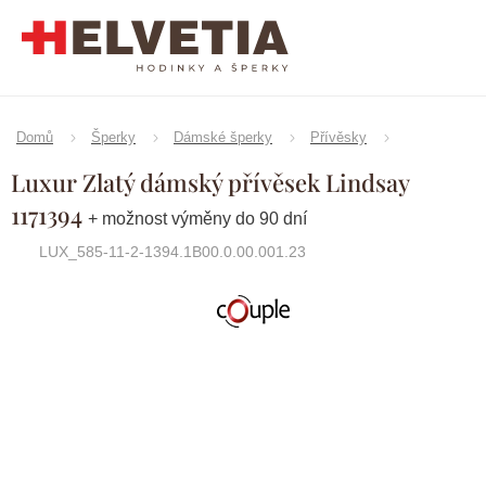
Přejít
na
obsah
Domů
Šperky
Dámské šperky
Přívěsky
Luxur Zlatý dámský přívěsek Lindsay
1171394
+ možnost výměny do 90 dní
LUX_585-11-2-1394.1B00.0.00.001.23
Značka:
Couple