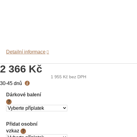
Detailní informace
2 366 Kč
1 955 Kč
bez DPH
Měrná
30-45 dnů
cena:
Dárkové balení
?
Přidat osobní
vzkaz
?