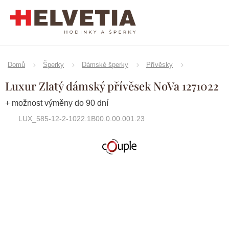
Přejít
na
obsah
Domů
Šperky
Dámské šperky
Přívěsky
Luxur Zlatý dámský přívěsek NoVa 1271022
+ možnost výměny do 90 dní
LUX_585-12-2-1022.1B00.0.00.001.23
Značka:
Couple