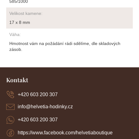
585/1000
Velikost kamene
:
17 x 8 mm
Váha
:
Hmotnost vám na požádání rádi sdělíme, dle skladových
zásob.
Z
á
Kontakt
p
a
+420 603 200 307
t
í
info
@
helvetia-hodinky.cz
+420 603 200 307
https://www.facebook.com/helvetiaboutique