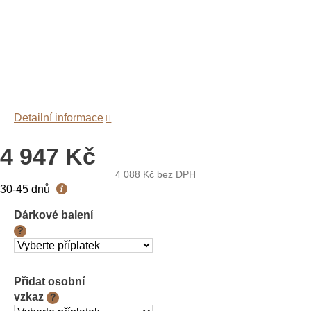
Detailní informace
4 947 Kč
4 088 Kč
bez DPH
Měrná
30-45 dnů
cena:
Dárkové balení
?
Přidat osobní
vzkaz
?