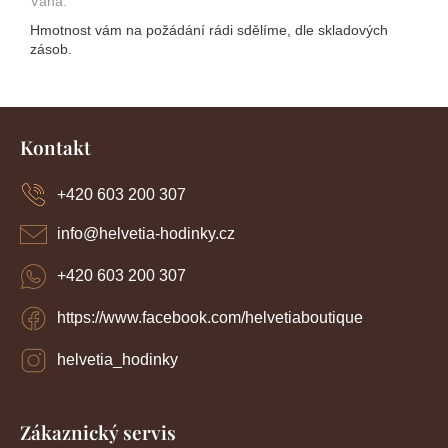
Váha
:
Hmotnost vám na požádání rádi sdělíme, dle skladových
zásob.
Z
á
Kontakt
p
a
+420 603 200 307
t
í
info
@
helvetia-hodinky.cz
+420 603 200 307
https://www.facebook.com/helvetiaboutique
helvetia_hodinky
Zákaznický servis