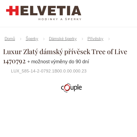
Přejít
na
obsah
Domů
Šperky
Dámské šperky
Přívěsky
Luxur Zlatý dámský přívěsek Tree of Live
1470792
+ možnost výměny do 90 dní
LUX_585-14-2-0792.1B00.0.00.000.23
Značka:
Couple