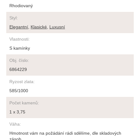
Rhodiovaný
Styl
:
Elegantní
,
Klasické
,
Luxusní
Vlastnosti
:
S kamínky
Obj. číslo
:
6864229
Ryzost zlata
:
585/1000
Počet kamenů
:
1 x 3,75
Váha
:
Hmotnost vám na požádání rádi sdělíme, dle skladových
zásob.