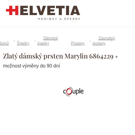
Přejít
na
obsah
Dámské
Zásnubní
Domů
Šperky
šperky
Prsteny
prsteny
Zlatý dámský prsten Marylin 6864229
+
možnost výměny do 90 dní
Značka:
Couple