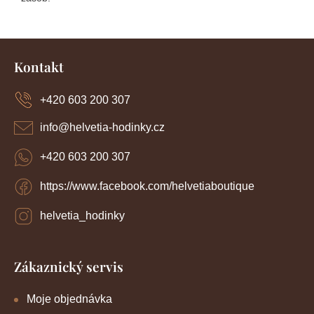
Z
á
Kontakt
p
a
+420 603 200 307
t
í
info
@
helvetia-hodinky.cz
+420 603 200 307
https://www.facebook.com/helvetiaboutique
helvetia_hodinky
Zákaznický servis
Moje objednávka