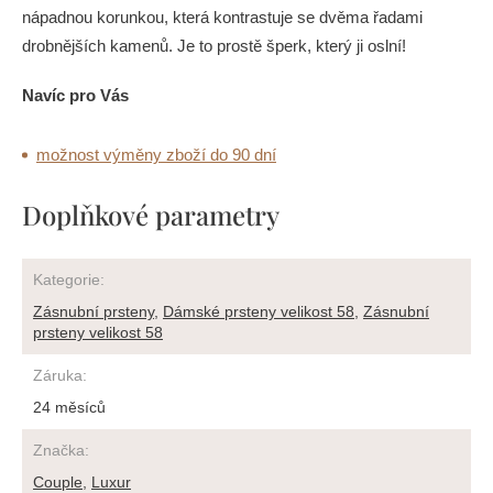
nápadnou korunkou, která kontrastuje se dvěma řadami
drobnějších kamenů. Je to prostě šperk, který ji oslní!
Navíc pro Vás
možnost výměny zboží do 90 dní
Doplňkové parametry
Kategorie
:
Zásnubní prsteny
,
Dámské prsteny velikost 58
,
Zásnubní
prsteny velikost 58
Záruka
:
24 měsíců
Značka
:
Couple
,
Luxur