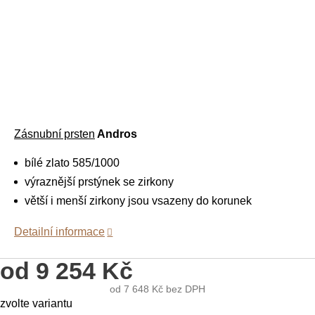
Zásnubní prsten
Andros
bílé zlato 585/1000
výraznější prstýnek se zirkony
větší i menší zirkony jsou vsazeny do korunek
Detailní informace
od
9 254 Kč
od
7 648 Kč
bez DPH
Měrná
zvolte variantu