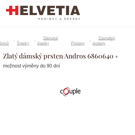
Přejít
na
obsah
Dámské
Zásnubní
Domů
Šperky
šperky
Prsteny
prsteny
Zlatý dámský prsten Andros 6860640
+
možnost výměny do 90 dní
Značka:
Couple