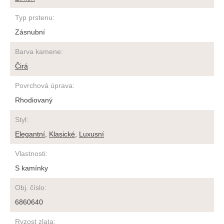
Typ prstenu
:
Zásnubní
Barva kamene
:
Čirá
Povrchová úprava
:
Rhodiovaný
Styl
:
Elegantní
,
Klasické
,
Luxusní
Vlastnosti
:
S kamínky
Obj. číslo
:
6860640
Ryzost zlata
: