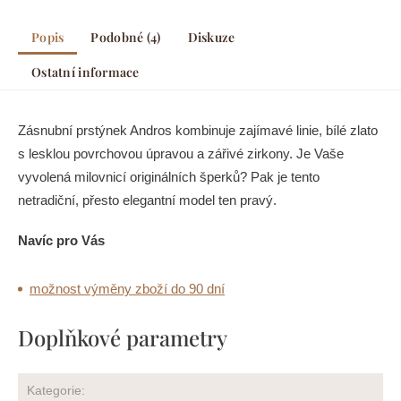
Popis
Podobné (4)
Diskuze
Ostatní informace
Zásnubní prstýnek Andros kombinuje zajímavé linie, bílé zlato
s lesklou povrchovou úpravou a zářivé zirkony. Je Vaše
vyvolená milovnicí originálních šperků? Pak je tento
netradiční, přesto elegantní model ten pravý.
Navíc pro Vás
možnost výměny zboží do 90 dní
Doplňkové parametry
Kategorie
: