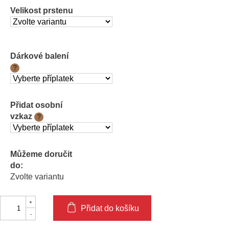
cena:
Velikost prstenu
Dárkové balení
?
Přidat osobní
vzkaz
?
Můžeme doručit
do:
Zvolte variantu
Přidat do košíku