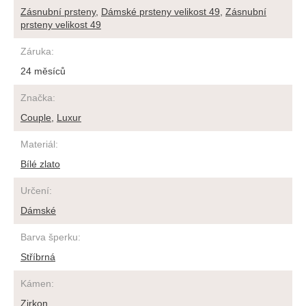
Zásnubní prsteny
,
Dámské prsteny velikost 49
,
Zásnubní
prsteny velikost 49
Záruka
:
24 měsíců
Značka
:
Couple
,
Luxur
Materiál
:
Bílé zlato
Určení
:
Dámské
Barva šperku
:
Stříbrná
Kámen
:
Zirkon