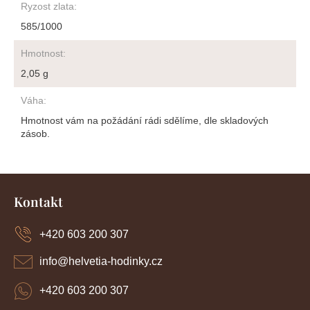
Ryzost zlata
:
585/1000
Hmotnost
:
2,05 g
Váha
:
Hmotnost vám na požádání rádi sdělíme, dle skladových
zásob.
Z
á
Kontakt
p
a
+420 603 200 307
t
í
info
@
helvetia-hodinky.cz
+420 603 200 307