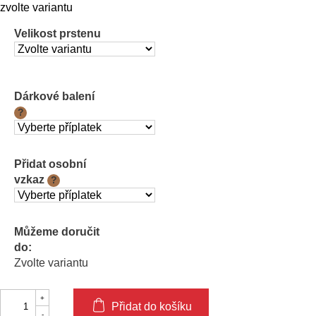
Měrná
zvolte variantu
cena:
Velikost prstenu
Dárkové balení
?
Přidat osobní
vzkaz
?
Můžeme doručit
do:
Zvolte variantu
Přidat do košíku