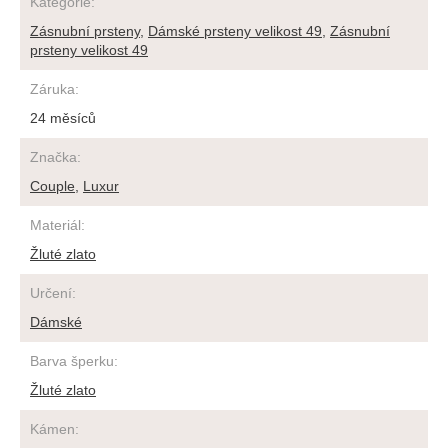
Kategorie
:
Zásnubní prsteny
,
Dámské prsteny velikost 49
,
Zásnubní
prsteny velikost 49
Záruka
:
24 měsíců
Značka
:
Couple
,
Luxur
Materiál
:
Žluté zlato
Určení
:
Dámské
Barva šperku
:
Žluté zlato
Kámen
: