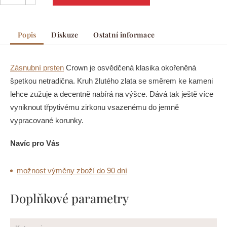
Popis
Diskuze
Ostatní informace
Zásnubní prsten
Crown je osvědčená klasika okořeněná
špetkou netradična. Kruh žlutého zlata se směrem ke kameni
lehce zužuje a decentně nabírá na výšce. Dává tak ještě více
vyniknout třpytivému zirkonu vsazenému do jemně
vypracované korunky.
Navíc pro Vás
možnost výměny zboží do 90 dní
Doplňkové parametry