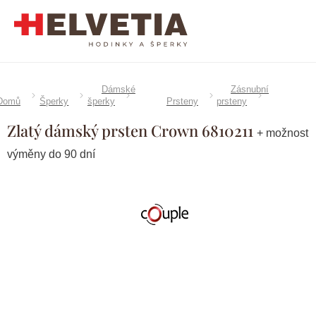
Přejít
na
obsah
Dámské
Zásnubní
Domů
Šperky
šperky
Prsteny
prsteny
Zlatý dámský prsten Crown 6810211
+ možnost
výměny do 90 dní
Značka:
Couple