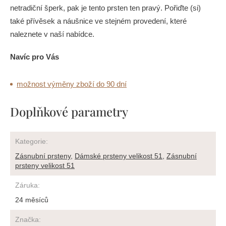
netradiční šperk, pak je tento prsten ten pravý. Pořiďte (si)
také přívěsek a náušnice ve stejném provedení, které
naleznete v naší nabídce.
Navíc pro Vás
možnost výměny zboží do 90 dní
Doplňkové parametry
Kategorie
:
Zásnubní prsteny
,
Dámské prsteny velikost 51
,
Zásnubní
prsteny velikost 51
Záruka
:
24 měsíců
Značka
: