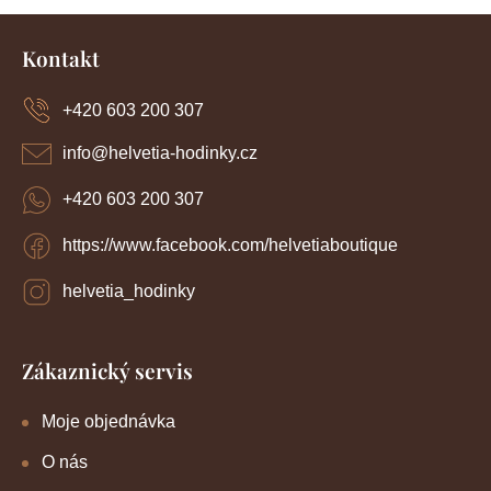
Z
á
Kontakt
p
a
+420 603 200 307
t
í
info
@
helvetia-hodinky.cz
+420 603 200 307
https://www.facebook.com/helvetiaboutique
helvetia_hodinky
Zákaznický servis
Moje objednávka
O nás