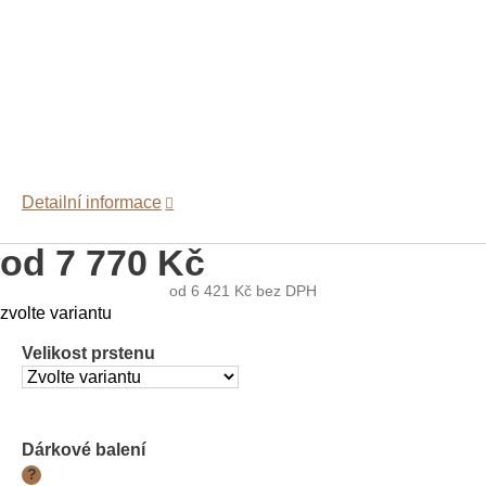
Detailní informace
od
7 770 Kč
od
6 421 Kč
bez DPH
Měrná
zvolte variantu
cena:
Velikost prstenu
Dárkové balení
?