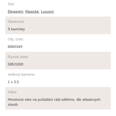
Styl
:
Elegantní
,
Klasické
,
Luxusní
Vlastnosti
:
S kamínky
Obj. číslo
:
6860349
Ryzost zlata
:
585/1000
Velikost kamene
:
1 x 3,5
Váha
:
Hmotnost vám na požádání rádi sdělíme, dle skladových
zásob.