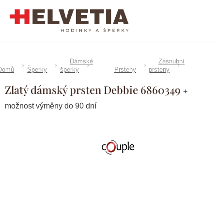
Přejít
na
obsah
Dámské
Zásnubní
Domů
Šperky
šperky
Prsteny
prsteny
Zlatý dámský prsten Debbie 6860349
+
možnost výměny do 90 dní
Značka:
Couple