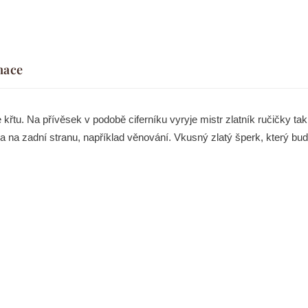
mace
 křtu. Na přívěsek v podobě ciferníku vyryje mistr zlatník ručičky ta
tina na zadní stranu, například věnování. Vkusný zlatý šperk, který b