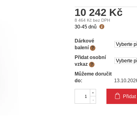
10 242 Kč
8 464 Kč
bez DPH
Měrná
30-45 dnů
cena:
Dárkové
balení
?
Přidat osobní
vzkaz
?
Můžeme doručit
do:
13.10.202
Přidat