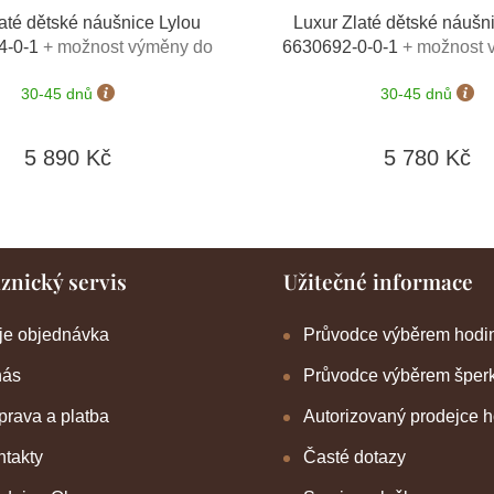
até dětské náušnice Lylou
Luxur Zlaté dětské náušn
4-0-1
+ možnost výměny do
6630692-0-0-1
+ možnost 
90 dní
90 dní
30-45 dnů
30-45 dnů
5 890 Kč
5 780 Kč
znický servis
Užitečné informace
je objednávka
Průvodce výběrem hodi
nás
Průvodce výběrem šper
rava a platba
Autorizovaný prodejce 
takty
Časté dotazy