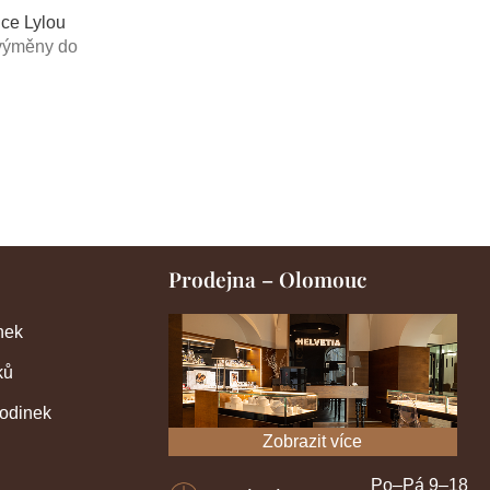
ice Lylou
výměny do
Prodejna – Olomouc
nek
ků
hodinek
Zobrazit více
Po–Pá 9–18