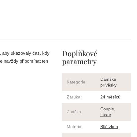
Doplňkové
k, aby ukazovaly čas, kdy
parametry
ude navždy připomínat ten
Dámské
Kategorie
:
přívěsky
Záruka
:
24 měsíců
Couple
,
Značka
:
Luxur
Materiál
:
Bílé zlato