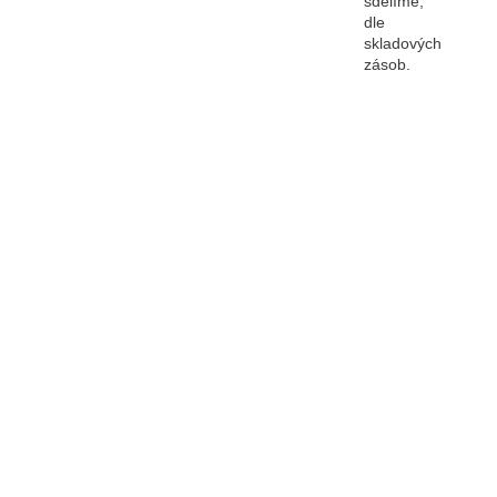
sdělíme,
dle
skladových
zásob.