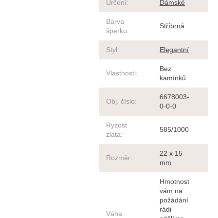
Určení
:
Dámské
Barva
Stříbrná
šperku
:
Styl
:
Elegantní
Bez
Vlastnosti
:
kamínků
6678003-
Obj. číslo
:
0-0-0
Ryzost
585/1000
zlata
:
22 x 15
Rozměr
:
mm
Hmotnost
vám na
požádání
rádi
Váha
: