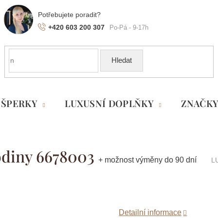
+420 603 200 307
Hledat
ŠPERKY
LUXUSNÍ DOPLŇKY
ZNAČK
hodiny 6678003
+ možnost výměny do 90 dní
L
Detailní informace