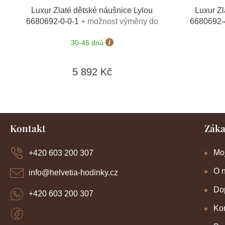
Luxur Zlaté dětské náušnice Lylou
Luxur Zl
6680692-0-0-1
+ možnost výměny do
6680692-
90 dní
30-45 dnů
5 892 Kč
Z
Kontakt
Záka
á
p
a
Mo
+420 603 200 307
t
í
O 
info
@
helvetia-hodinky.cz
Dop
+420 603 200 307
Kon