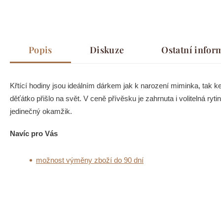
Popis
Diskuze
Ostatní infor
Křtící hodiny jsou ideálním dárkem jak k narození miminka, tak ke
děťátko přišlo na svět. V ceně přívěsku je zahrnuta i volitelná ry
jedinečný okamžik.
Navíc pro Vás
možnost výměny zboží do 90 dní