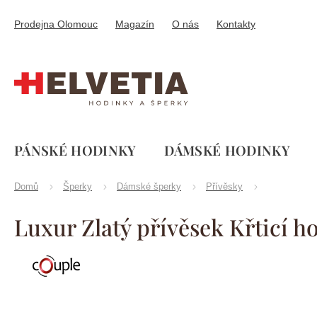
Přejít
na
Prodejna Olomouc
Magazín
O nás
Kontakty
obsah
PÁNSKÉ HODINKY
DÁMSKÉ HODINKY
Domů
Šperky
Dámské šperky
Přívěsky
Luxur Zlatý přívěsek Křticí 
Značka:
Couple