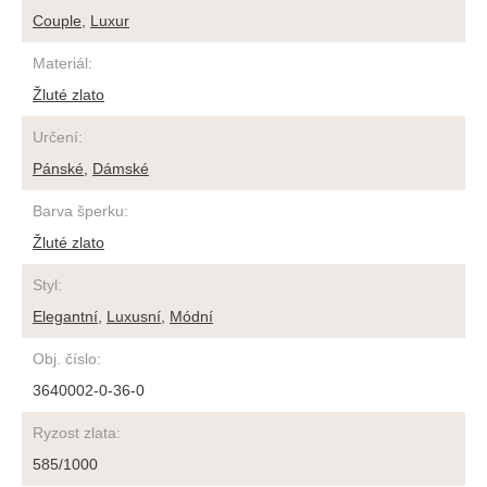
Couple
,
Luxur
Materiál
:
Žluté zlato
Určení
:
Pánské
,
Dámské
Barva šperku
:
Žluté zlato
Styl
:
Elegantní
,
Luxusní
,
Módní
Obj. číslo
:
3640002-0-36-0
Ryzost zlata
:
585/1000