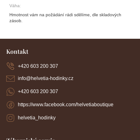
Váha
:
Hmotnost vám na požádání rádi sdělíme, dle skladových
zásob.
Z
á
Kontakt
p
a
+420 603 200 307
t
í
info
@
helvetia-hodinky.cz
+420 603 200 307
https://www.facebook.com/helvetiaboutique
helvetia_hodinky