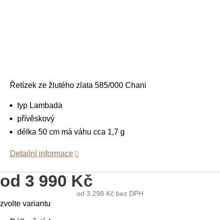
Řetízek ze žlutého zlata 585/000 Chani
typ Lambada
přívěskový
délka 50 cm má váhu cca 1,7 g
Detailní informace
od
3 990 Kč
od
3 298 Kč
bez DPH
Měrná
zvolte variantu
cena: