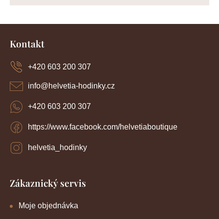
Z
á
Kontakt
p
a
+420 603 200 307
t
í
info
@
helvetia-hodinky.cz
+420 603 200 307
https://www.facebook.com/helvetiaboutique
helvetia_hodinky
Zákaznický servis
Moje objednávka