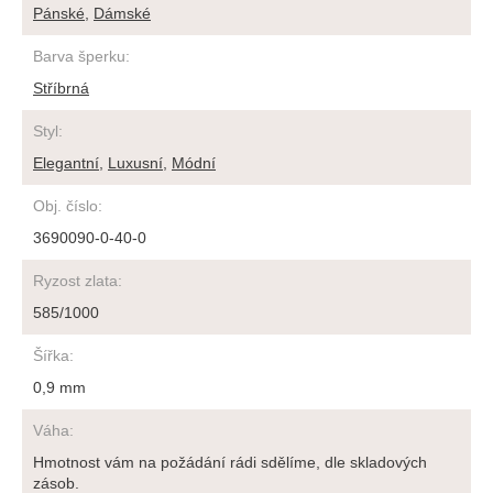
Pánské
,
Dámské
Barva šperku
:
Stříbrná
Styl
:
Elegantní
,
Luxusní
,
Módní
Obj. číslo
:
3690090-0-40-0
Ryzost zlata
:
585/1000
Šířka
:
0,9 mm
Váha
:
Hmotnost vám na požádání rádi sdělíme, dle skladových
zásob.