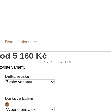
Detailní informace
od
5 160 Kč
od
4 264 Kč
bez DPH
Měrná
zvolte variantu
cena:
Délka řetízku
Dárkové balení
?