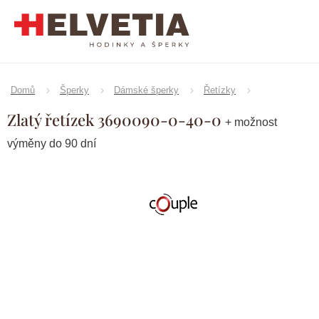
Přejít
na
obsah
Domů
Šperky
Dámské šperky
Řetízky
Zlatý řetízek 3690090-0-40-0
+ možnost
výměny do 90 dní
Značka:
Couple