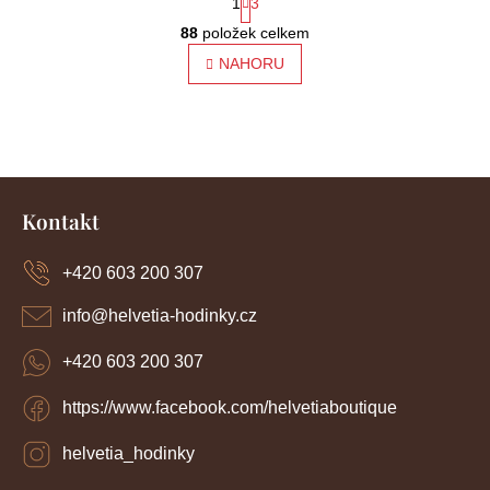
1
3
O
t
88
položek celkem
v
l
NAHORU
r
á
á
d
a
n
c
í
k
Z
p
o
r
á
Kontakt
v
p
v
k
a
y
+420 603 200 307
á
t
v
í
n
ý
info
@
helvetia-hodinky.cz
p
í
i
+420 603 200 307
s
u
https://www.facebook.com/helvetiaboutique
helvetia_hodinky