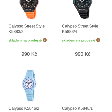
i
d
s
u
p
k
r
t
o
ů
Calypso Street Style
Calypso Street Style
d
K5883/2
K5883/4
u
k
skladem na prodejně
skladem na prodejně
t
ů
990 Kč
990 Kč
Calypso K5846/2
Calypso K5848/1