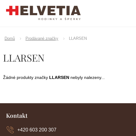
Přejít
na
obsah
Domů
Prodávané značky
LLARSEN
LLARSEN
Žádné produkty značky
LLARSEN
nebyly nalezeny...
Z
á
Kontakt
p
a
+420 603 200 307
t