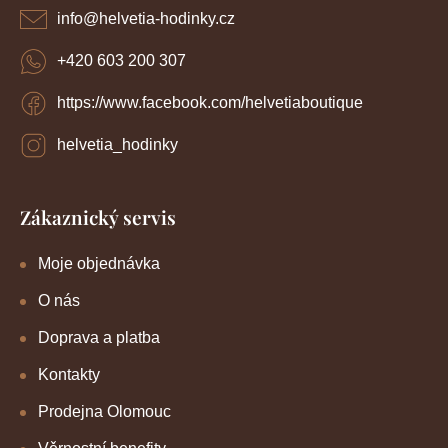
í
info
@
helvetia-hodinky.cz
+420 603 200 307
https://www.facebook.com/helvetiaboutique
helvetia_hodinky
Zákaznický servis
Moje objednávka
O nás
Doprava a platba
Kontakty
Prodejna Olomouc