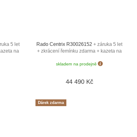
ruka 5 let
Rado Centrix R30026152
+ záruka 5 let
kazeta na
+ zkrácení řemínku zdarma + kazeta na
v hodnotě
hodinky Friedrich Lederwaren v hodnotě
skladem na prodejně
1160 Kč
44 490 Kč
Dárek zdarma