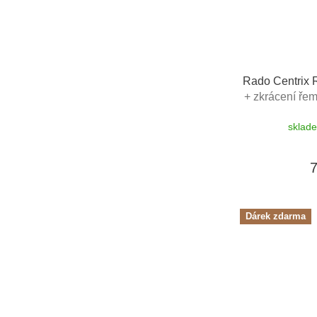
Rado Centrix
+ zkrácení ře
hodinky Friedr
sklad
Dárek zdarma