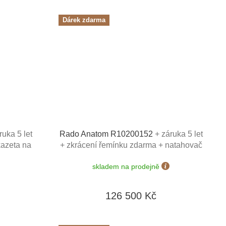
Dárek zdarma
ruka 5 let
Rado Anatom R10200152
+ záruka 5 let
kazeta na
+ zkrácení řemínku zdarma + natahovač
v hodnotě
na hodinky Designhütte v hodnotě 4050
skladem na prodejně
Kč
126 500 Kč