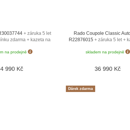
 R30037744
+ záruka 5 let
Rado Coupole Classic Aut
mínku zdarma + kazeta na
R22876015
+ záruka 5 let + 
ich Lederwaren v hodnotě
hodinky Friedrich Lederwaren 
em na prodejně
skladem na prodejně
1160 Kč
960 Kč
74 990 Kč
36 990 Kč
Dárek zdarma