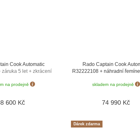
ain Cook Automatic
Rado Captain Cook Autom
+ záruka 5 let + zkrácení
R32222108 + náhradní řemíne
a + natahovač na hodinky
Edition
+ záruka 5 let + zkráce
em na prodejně
skladem na prodejně
te v hodnotě 4050 Kč
zdarma + natahovač na ho
Designhütte v hodnotě 40
68 600 Kč
74 990 Kč
Dárek zdarma