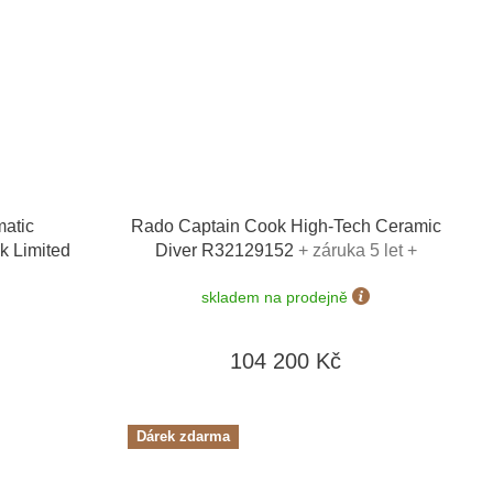
atic
Rado Captain Cook High-Tech Ceramic
k Limited
Diver R32129152
+ záruka 5 let +
ní řemínku
zkrácení řemínku zdarma + natahovač
skladem na prodejně
dinky
na hodinky Designhütte v hodnotě 4050
50 Kč
Kč
104 200 Kč
Dárek zdarma