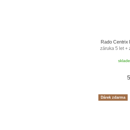
Rado Centri
záruka 5 let +
+ kazeta 
sklad
Lederware
Dárek zdarma