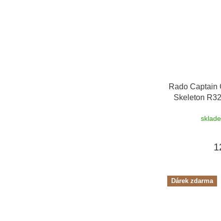
Rado Captain 
Skeleton R3
zkrácení řem
sklad
na hodinky De
1
Dárek zdarma