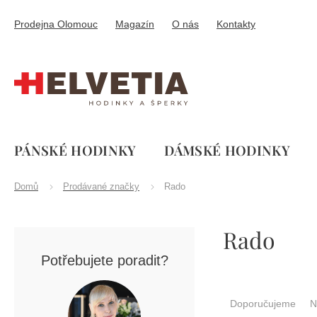
Přejít
na
Prodejna Olomouc
Magazín
O nás
Kontakty
obsah
PÁNSKÉ HODINKY
DÁMSKÉ HODINKY
Domů
Prodávané značky
Rado
P
Rado
o
s
Potřebujete poradit?
t
r
Ř
a
a
Doporučujeme
N
n