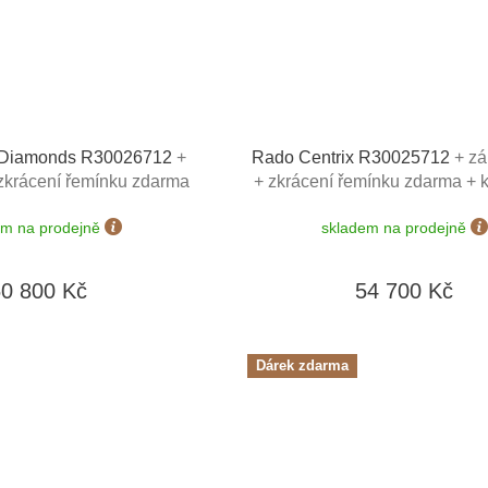
x Diamonds R30026712
+
Rado Centrix R30025712
+ zá
 zkrácení řemínku zdarma
+ zkrácení řemínku zdarma + 
na hodinky Friedrich
hodinky Friedrich Lederwaren 
em na prodejně
skladem na prodejně
n v hodnotě 1160 Kč
1160 Kč
50 800 Kč
54 700 Kč
Dárek zdarma