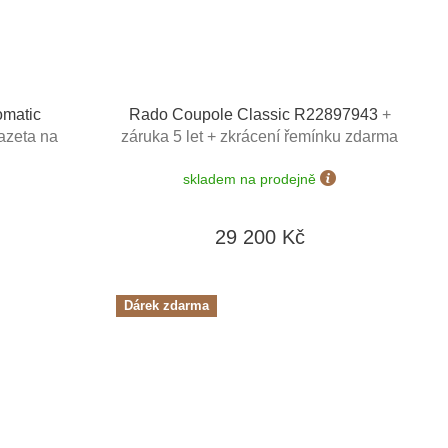
omatic
Rado Coupole Classic R22897943
+
kazeta na
záruka 5 let + zkrácení řemínku zdarma
v hodnotě
+ kazeta na hodinky Friedrich
skladem na prodejně
Lederwaren v hodnotě 1160 Kč
29 200 Kč
Dárek zdarma