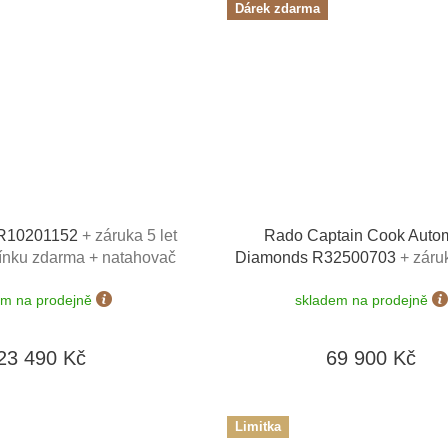
Dárek zdarma
 R10201152
+ záruka 5 let
Rado Captain Cook Autom
mínku zdarma + natahovač
Diamonds R32500703
+ záruk
signhütte v hodnotě 4050
zkrácení řemínku zdarma + n
em na prodejně
skladem na prodejně
Kč
na hodinky Designhütte v hod
Kč
23 490 Kč
69 900 Kč
Limitka