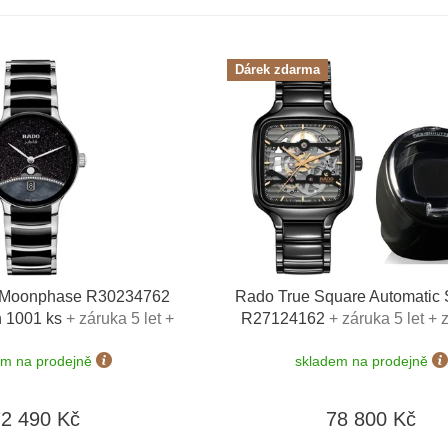
Dárek zdarma
x Moonphase R30234762
Rado True Square Automatic 
n 1001 ks
+ záruka 5 let +
R27124162
+ záruka 5 let + 
ínku zdarma + kazeta na
řemínku zdarma + natahovač n
em na prodejně
skladem na prodejně
ich Lederwaren v hodnotě
Designhütte v hodnotě 40
1160 Kč
72 490 Kč
78 800 Kč