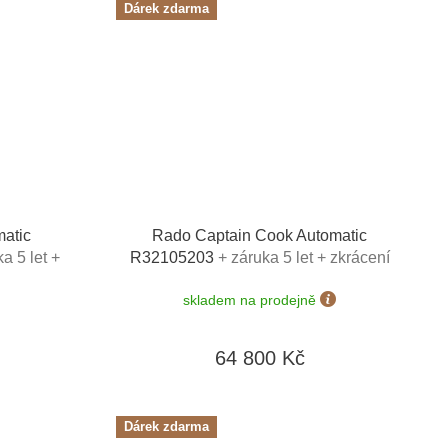
Dárek zdarma
atic
Rado Captain Cook Automatic
a 5 let +
R32105203
+ záruka 5 let + zkrácení
atahovač
řemínku zdarma + natahovač na hodinky
skladem na prodejně
notě 4050
Designhütte v hodnotě 4050 Kč
64 800 Kč
Dárek zdarma