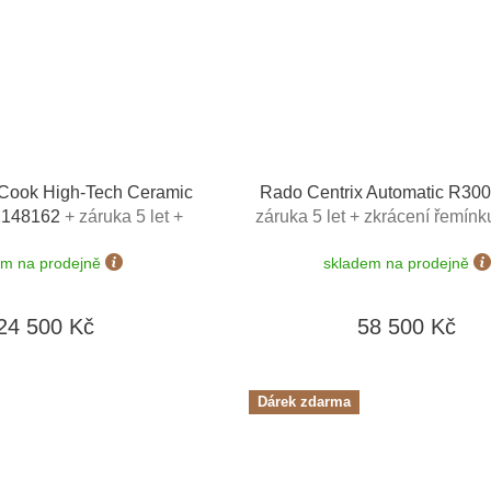
Cook High-Tech Ceramic
Rado Centrix Automatic R3
2148162
+ záruka 5 let +
záruka 5 let + zkrácení řemín
ínku zdarma + natahovač
+ natahovač na hodinky Desig
em na prodejně
skladem na prodejně
signhütte v hodnotě 4050
hodnotě 4050 Kč
Kč
24 500 Kč
58 500 Kč
Dárek zdarma