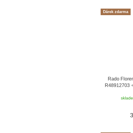
Dárek zdarma
Rado Flore
R48912703
řemínku zdar
sklad
Friedrich Lede