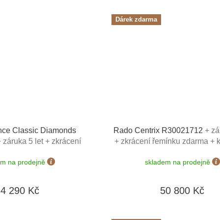
Dárek zdarma
nce Classic Diamonds
Rado Centrix R30021712
+ zá
+ záruka 5 let + zkrácení
+ zkrácení řemínku zdarma + 
ma + kazeta na hodinky
hodinky Friedrich Lederwaren 
em na prodejně
skladem na prodejně
rwaren v hodnotě 1160 Kč
1160 Kč
34 290 Kč
50 800 Kč