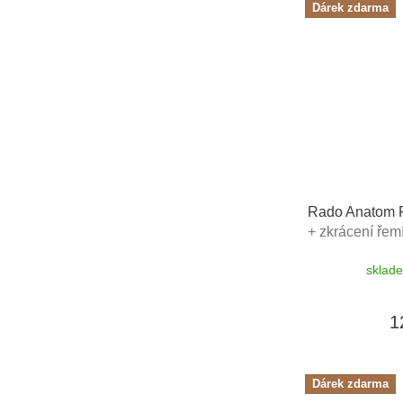
Dárek zdarma
Rado Anatom
+ zkrácení ře
na hodinky De
sklad
1
Dárek zdarma