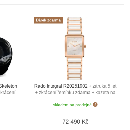
Dárek zdarma
Skeleton
Rado Integral R20251902
+ záruka 5 let
zkrácení
+ zkrácení řemínku zdarma + kazeta na
a hodinky
hodinky Friedrich Lederwaren v hodnotě
skladem na prodejně
50 Kč
1160 Kč
72 490 Kč