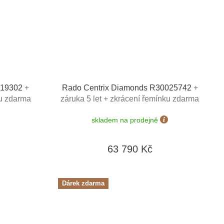
0019302
+
Rado Centrix Diamonds R30025742
+
ku zdarma
záruka 5 let + zkrácení řemínku zdarma
nhütte v
+ kazeta na hodinky Friedrich
skladem na prodejně
Lederwaren v hodnotě 1160 Kč
63 790 Kč
Dárek zdarma