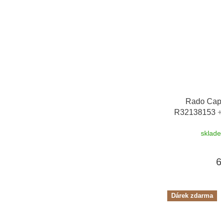
Rado Capt
R32138153
řemínku zdarm
sklad
Designhüt
Dárek zdarma