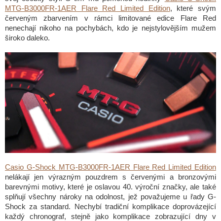
MTG-B3000FR-1AER Flare Red Limited Edition
, které svým
červeným zbarvením v rámci limitované edice Flare Red
nenechají nikoho na pochybách, kdo je nejstylovějším mužem
široko daleko.
Casio G-Shock MTG-B3000FR-1AER Flare Red Limited Edition
nelákají jen výrazným pouzdrem s červenými a bronzovými
barevnými motivy, které je oslavou 40. výroční značky, ale také
splňují všechny nároky na odolnost, jež považujeme u řady G-
Shock za standard. Nechybí tradiční komplikace doprovázející
každý chronograf, stejně jako komplikace zobrazující dny v