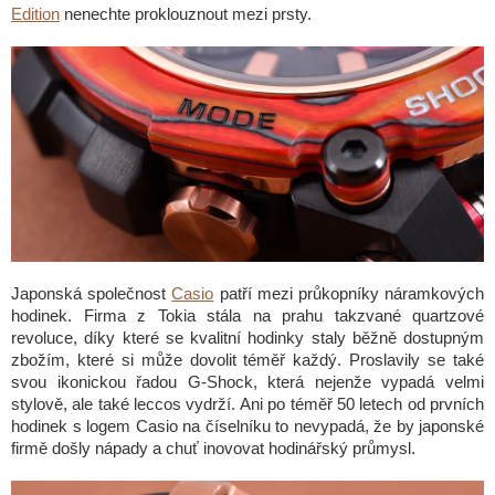
Edition
nenechte proklouznout mezi prsty.
Japonská společnost
Casio
patří mezi průkopníky náramkových
hodinek. Firma z Tokia stála na prahu takzvané quartzové
revoluce, díky které se kvalitní hodinky staly běžně dostupným
zbožím, které si může dovolit téměř každý. Proslavily se také
svou ikonickou řadou G-Shock, která nejenže vypadá velmi
stylově, ale také leccos vydrží. Ani po téměř 50 letech od prvních
hodinek s logem Casio na číselníku to nevypadá, že by japonské
firmě došly nápady a chuť inovovat hodinářský průmysl.