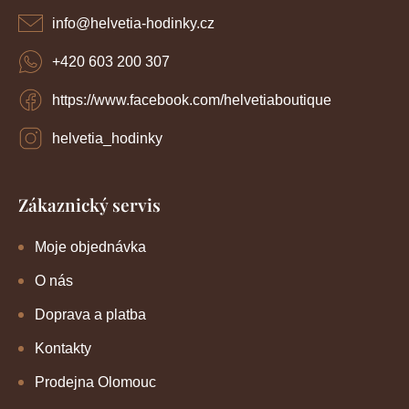
í
info
@
helvetia-hodinky.cz
+420 603 200 307
https://www.facebook.com/helvetiaboutique
helvetia_hodinky
Zákaznický servis
Moje objednávka
O nás
Doprava a platba
Kontakty
Prodejna Olomouc