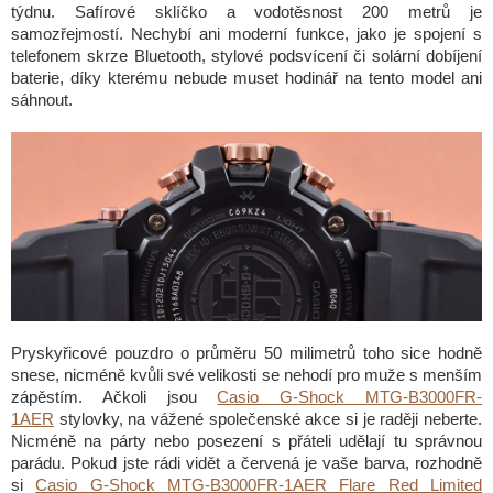
týdnu. Safírové sklíčko a vodotěsnost 200 metrů je
samozřejmostí. Nechybí ani moderní funkce, jako je spojení s
telefonem skrze Bluetooth, stylové podsvícení či solární dobíjení
baterie, díky kterému nebude muset hodinář na tento model ani
sáhnout.
Pryskyřicové pouzdro o průměru 50 milimetrů toho sice hodně
snese, nicméně kvůli své velikosti se nehodí pro muže s menším
zápěstím. Ačkoli jsou
Casio G-Shock MTG-B3000FR-
1AER
stylovky, na vážené společenské akce si je raději neberte.
Nicméně na párty nebo posezení s přáteli udělají tu správnou
parádu. Pokud jste rádi vidět a červená je vaše barva, rozhodně
si
Casio G-Shock MTG-B3000FR-1AER Flare Red Limited