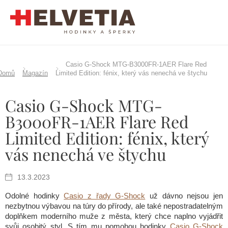
Přejít
na
obsah
Casio G-Shock MTG-B3000FR-1AER Flare Red
Domů
Magazín
Limited Edition: fénix, který vás nenechá ve štychu
Casio G-Shock MTG-
B3000FR-1AER Flare Red
Limited Edition: fénix, který
vás nenechá ve štychu
13.3.2023
Odolné hodinky
Casio z řady G-Shock
už dávno nejsou jen
nezbytnou výbavou na túry do přírody, ale také nepostradatelným
doplňkem moderního muže z města, který chce naplno vyjádřit
svůj osobitý styl. S tím mu pomohou hodinky
Casio G-Shock