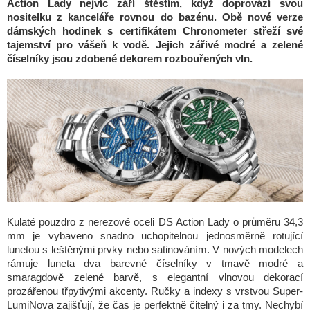
Action Lady nejvíc září štěstím, když doprovází svou
nositelku z kanceláře rovnou do bazénu. Obě nové verze
dámských hodinek s certifikátem Chronometer střeží své
tajemství pro vášeň k vodě. Jejich zářivé modré a zelené
číselníky jsou zdobené dekorem rozbouřených vln.
Kulaté pouzdro z nerezové oceli DS Action Lady o průměru 34,3
mm je vybaveno snadno uchopitelnou jednosměrně rotující
lunetou s leštěnými prvky nebo satinováním. V nových modelech
rámuje luneta dva barevné číselníky v tmavě modré a
smaragdově zelené barvě, s elegantní vlnovou dekorací
prozářenou třpytivými akcenty. Ručky a indexy s vrstvou Super-
LumiNova zajišťují, že čas je perfektně čitelný i za tmy. Nechybí