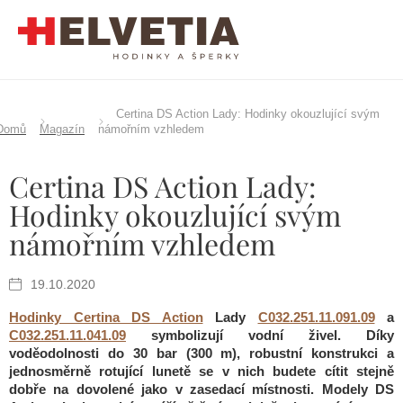
Přejít
na
obsah
Certina DS Action Lady: Hodinky okouzlující svým
Domů
Magazín
námořním vzhledem
Certina DS Action Lady:
Hodinky okouzlující svým
námořním vzhledem
19.10.2020
Hodinky Certina DS Action
Lady
C032.251.11.091.09
a
C032.251.11.041.09
symbolizují vodní živel. Díky
voděodolnosti do 30 bar (300 m), robustní konstrukci a
jednosměrně rotující lunetě se v nich budete cítit stejně
dobře na dovolené jako v zasedací místnosti. Modely DS