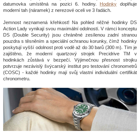
datumovka umístěná na pozici 6. hodiny.
Hodinky
doplňuje
moderní tah (náramek) z nerezové oceli ve 3 řadách.
Jemnost neznamená křehkost! Na pohled něžné hodinky DS
Action Lady vynikají svou maximální odolností. V rámci konceptu
DS (Double Security) jsou chráněné zesílenou zadní stranou
pouzdra s těsněním a speciální ochranou korunky, čímž hodinky
poskytují vyšší odolnost proti vodě až do 30 barů (300 m). Tím je
zajištěno, že moderní quartzový strojek Precidrive TM v
hodinkách zůstává v bezpečí. Výjimečnou přesnost strojku
potvrzuje nezávislý švýcarský institut pro testování chronometrů
(COSC) - každé hodinky mají svůj vlastní individuální certifikát
chronometru.