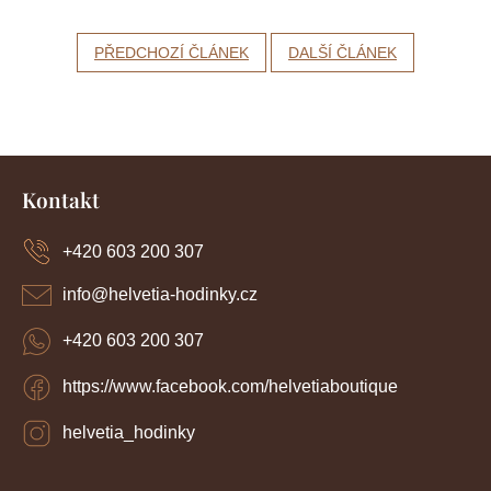
PŘEDCHOZÍ ČLÁNEK
DALŠÍ ČLÁNEK
Z
á
Kontakt
p
a
+420 603 200 307
t
í
info
@
helvetia-hodinky.cz
+420 603 200 307
https://www.facebook.com/helvetiaboutique
helvetia_hodinky