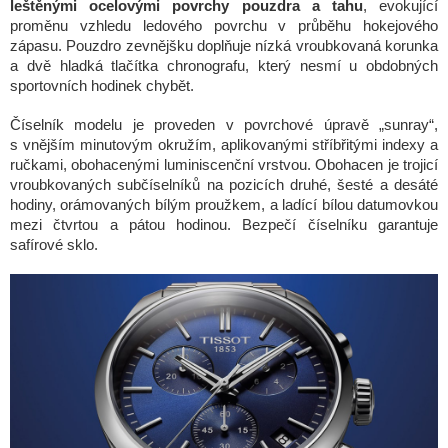
leštěnými ocelovými povrchy pouzdra a tahu
, evokující
proměnu vzhledu ledového povrchu v průběhu hokejového
zápasu. Pouzdro zevnějšku doplňuje nízká vroubkovaná korunka
a dvě hladká tlačítka chronografu, který nesmí u obdobných
sportovních hodinek chybět.
Číselník modelu je proveden v povrchové úpravě „sunray“,
s vnějším minutovým okružím, aplikovanými stříbřitými indexy a
ručkami, obohacenými luminiscenční vrstvou. Obohacen je trojicí
vroubkovaných subčíselníků na pozicích druhé, šesté a desáté
hodiny, orámovaných bílým proužkem, a ladící bílou datumovkou
mezi čtvrtou a pátou hodinou. Bezpečí číselníku garantuje
safírové sklo.