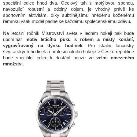
speciální edice hned dva. Ocelový tah s motýlovou sponou,
navozující robustní a odolný dojem, je vhodný právě ke
sportovním aktivitám, díky subtilnějšímu hnědému koženému
řemínku však model padne ke každému společenskému oděvu.
Na letošní ročník Mistrovství světa v ledním hokeji pak bude
upomínat
motiv letícího puku s rokem a místy konání,
vygravírovaný na dýnku hodinek
. Pro skalní fanoušky
švýcarských hodinek a profesionálního hokeje v České republice
bude speciální edice k dostání pouze ve
velmi omezeném
množství
.