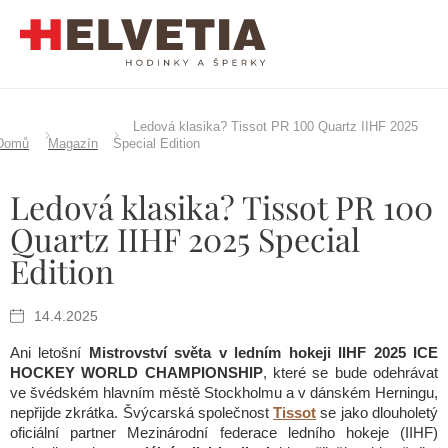
Přejít
na
obsah
Ledová klasika? Tissot PR 100 Quartz IIHF 2025
Domů
Magazín
Special Edition
Ledová klasika? Tissot PR 100
Quartz IIHF 2025 Special
Edition
14.4.2025
Ani letošní
Mistrovství světa v ledním hokeji IIHF 2025 ICE
HOCKEY WORLD CHAMPIONSHIP
, které se bude odehrávat
ve švédském hlavním městě Stockholmu a v dánském Herningu,
nepřijde zkrátka. Švýcarská společnost
Tissot
se jako dlouholetý
oficiální partner Mezinárodní federace ledního hokeje (IIHF)