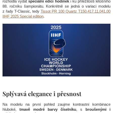
rozhodla vydat
speciální edici hodinek
i ku příležitosti letošního
88. ročníku šampionátu. Konkrétně se jedná o variaci modelu
z řady T-Classic, tedy
Tissot PR 100 Quartz T150.417.11.041.00
IIHF 2025 Special edition
.
Splývavá elegance i přesnost
Na modelu na první pohled zaujme kontrastní kombinace
hluboké,
tmavě modré barvy číselníku
, s
broušenými i