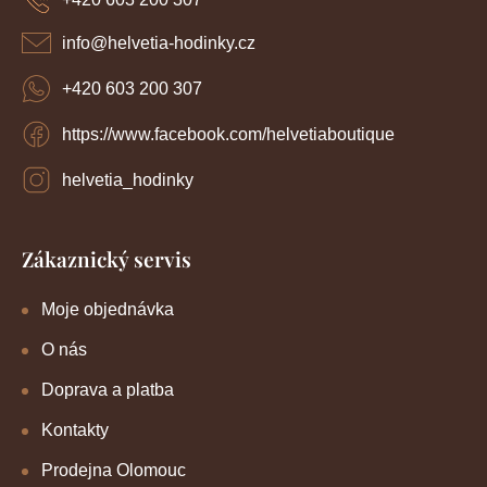
t
í
info
@
helvetia-hodinky.cz
+420 603 200 307
https://www.facebook.com/helvetiaboutique
helvetia_hodinky
Zákaznický servis
Moje objednávka
O nás
Doprava a platba
Kontakty
Prodejna Olomouc