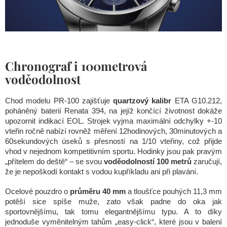
Chronograf i 100metrová
voděodolnost
Chod modelu PR-100 zajišťuje
quartzový kalibr
ETA G10.212,
poháněný baterií Renata 394, na jejíž končící životnost dokáže
upozornit indikací EOL. Strojek vyjma maximální odchylky +-10
vteřin ročně nabízí rovněž měření 12hodinových, 30minutových a
60sekundových úseků s přesností na 1/10 vteřiny, což přijde
vhod v nejednom kompetitivním sportu. Hodinky jsou pak pravým
„přítelem do deště“ – se svou
voděodolností 100 metrů
zaručují,
že je nepoškodí kontakt s vodou kupříkladu ani při plavání.
Ocelové pouzdro o
průměru 40 mm
a tloušťce pouhých 11,3 mm
potěší sice spíše muže, zato však padne do oka jak
sportovnějšímu, tak tomu elegantnějšímu typu. A to díky
jednoduše vyměnitelným tahům „easy-click“, které jsou v balení