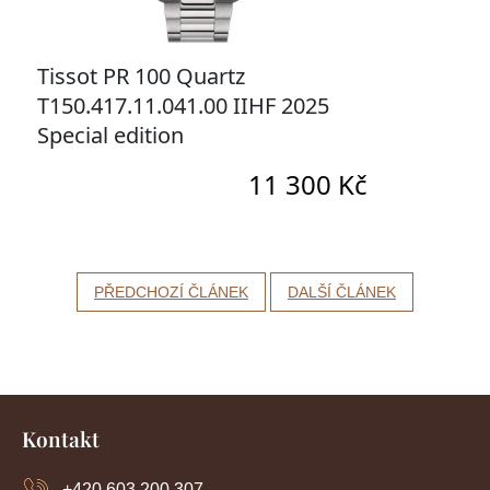
PŘEDCHOZÍ ČLÁNEK
DALŠÍ ČLÁNEK
Z
á
Kontakt
p
a
+420 603 200 307