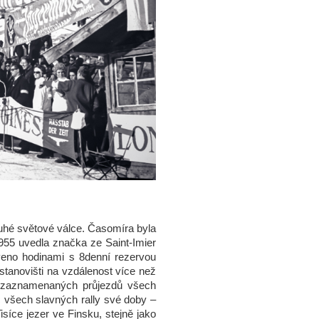
ruhé světové válce. Časomíra byla
1955 uvedla značka ze Saint-Imier
aveno hodinami s 8denní rezervou
stanovišti na vzdálenost více než
dě zaznamenaných průjezdů všech
č všech slavných rally své doby –
síce jezer ve Finsku, stejně jako