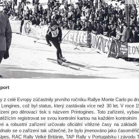
sport
y z celé Evropy zúčastnily prvního ročníku Rallye Monte Carlo po d
 Longines, což byl status, který zastávala více než 30 let. V roce 
řízení pro děrovací tisk s názvem Printogines. Toto zařízení, vyb
těžícím registrovat se svou kontrolní kartou na každém kontrolním 
vé a robustní zařízení určovalo oficiální vítězné časy na zákla
ednalo se o zařízení tak užitečné, že bylo jmenováno jako časoměři
pes, RAC Rally Velké Británie, TAP Rally v Portugalsku i závodu Ti