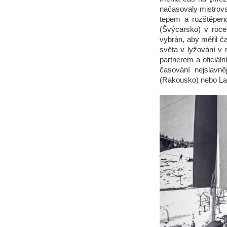
načasovaly mistrovs
tepem a rozštěpeno
(Švýcarsko) v roce
vybrán, aby měřil 
světa v lyžování v 
partnerem a oficiá
časování nejslavn
(Rakousko) nebo La