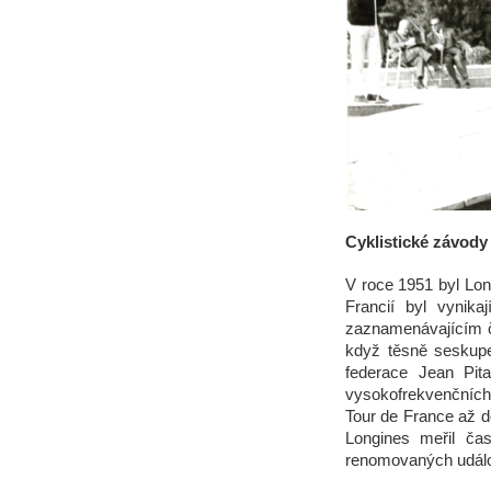
Cyklistické závody
V roce 1951 byl Lon
Francií byl vynika
zaznamenávajícím č
když těsně seskupe
federace Jean Pit
vysokofrekvenčních 
Tour de France až d
Longines meřil čas
renomovaných událos