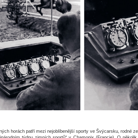
ých horách patří mezi nejoblíbenější sporty ve Švýcarsku, rodné z
národním týdnu zimních sportů“ v Chamonix (Francie). O několik l