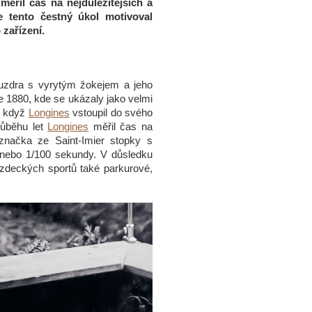
ěřil čas na nejdůležitějších a
e tento čestný úkol motivoval
 zařízení.
ouzdra s vyrytým žokejem a jeho
 1880, kde se ukázaly jako velmi
k, když
Longines
vstoupil do svého
růběhu let
Longines
měřil čas na
 značka ze Saint-Imier stopky s
 nebo 1/100 sekundy. V důsledku
ezdeckých sportů také parkurové,