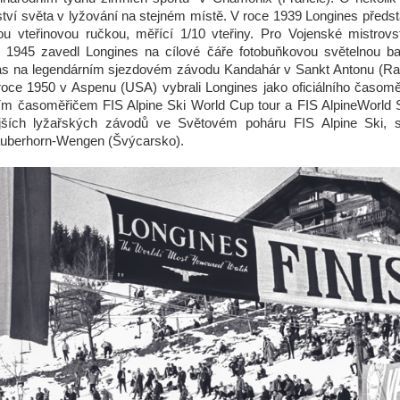
tví světa v lyžování na stejném místě. V roce 1939 Longines předs
u vteřinovou ručkou, měřící 1/10 vteřiny. Pro Vojenské mistrov
 1945 zavedl Longines na cílové čáře fotobuňkovou světelnou ba
čas na legendárním sjezdovém závodu Kandahár v Sankt Antonu (Rak
roce 1950 v Aspenu (USA) vybrali Longines jako oficiálního časomě
lním časoměřičem FIS Alpine Ski World Cup tour a FIS AlpineWorld
ějších lyžařských závodů ve Světovém poháru FIS Alpine Ski, 
uberhorn-Wengen (Švýcarsko).