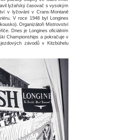
tavil lyžařský časovač s vysokým
ství v lyžování v Crans-Montaně
riéru. V roce 1948 byl Longines
ousko). Organizátoři Mistrovství
řiče. Dnes je Longines oficiálním
 Ski Championships a pokračuje v
sjezdových závodů v Kitzbühelu