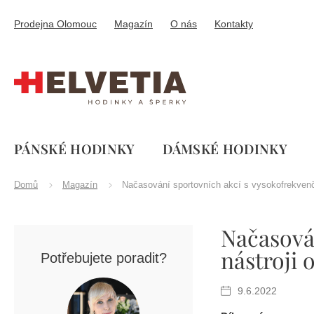
Přejít
na
Prodejna Olomouc
Magazín
O nás
Kontakty
obsah
PÁNSKÉ HODINKY
DÁMSKÉ HODINKY
Domů
Magazín
Načasování sportovních akcí s vysokofrekvenčn
P
Načasová
o
s
nástroji 
Potřebujete poradit?
t
r
9.6.2022
a
n