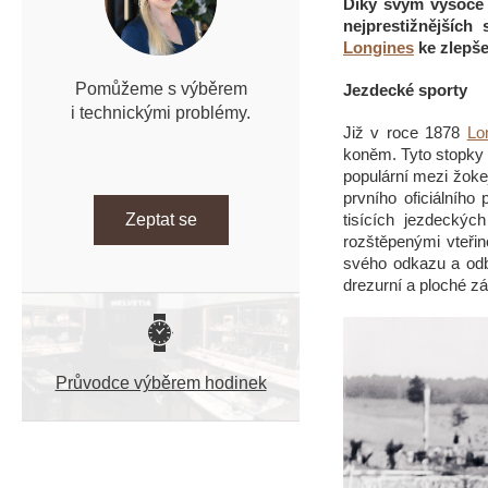
Díky svým vysoce
n
nejprestižnějších
í
Longines
ke zlepše
p
a
Pomůžeme s výběrem
Jezdecké sporty
n
i technickými problémy.
Již v roce 1878
Lo
e
koněm. Tyto stopky 
l
populární mezi žokej
prvního oficiálníh
tisících jezdeckýc
Zeptat se
rozštěpenými vteři
svého odkazu a odb
drezurní a ploché zá
Průvodce výběrem hodinek