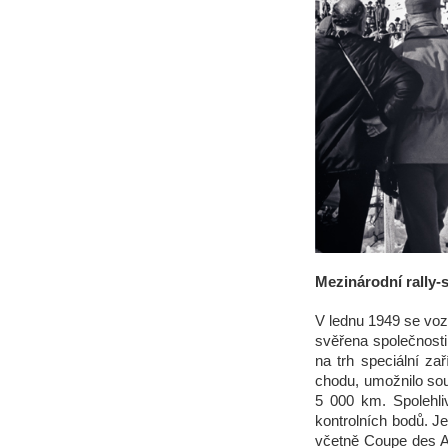
Mezinárodní rally-
V lednu 1949 se voz
svěřena společnosti
na trh speciální za
chodu, umožnilo sou
5 000 km. Spolehli
kontrolních bodů. J
včetně Coupe des Al