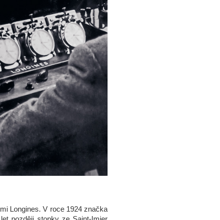
emi Longines. V roce 1924 značka
et později stopky ze Saint-Imier