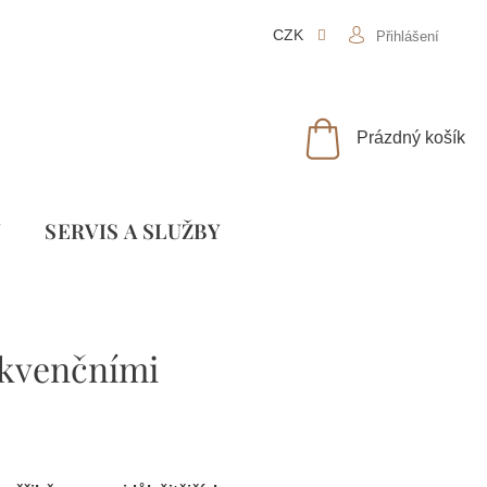
CZK
Přihlášení
NÁKUPNÍ
Prázdný košík
KOŠÍK
Y
SLUŽBY
ekvenčními