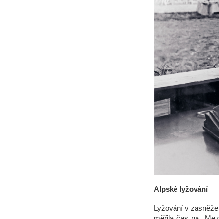
Alpské lyžování
Lyžování v zasněžen
měřila čas na „Mezi