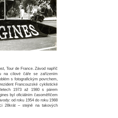
ost, Tour de France. Závod napříč
eru na cílové čáře se zařízením
oblém s fotografickým povrchem,
rezident Francouzské cyklistické
v letech 1973 až 1980 s párem
gines byl oficiálním časoměřičem
závody: od roku 1954 do roku 1988
ici 28krát – stejně na takových