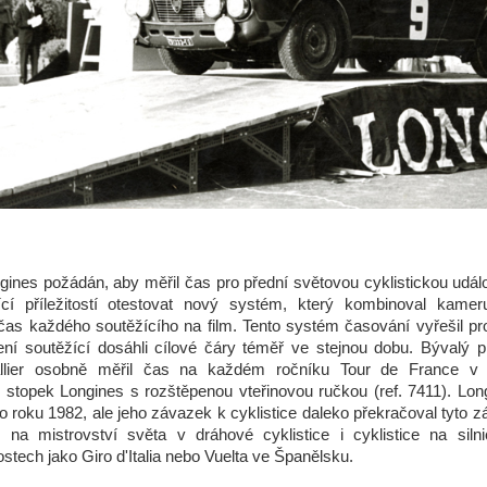
gines požádán, aby měřil čas pro přední světovou cyklistickou udál
jící příležitostí otestovat nový systém, který kombinoval kam
as každého soutěžícího na film. Tento systém časování vyřešil pr
ní soutěžící dosáhli cílové čáry téměř ve stejnou dobu. Bývalý p
allier osobně měřil čas na každém ročníku Tour de France 
stopek Longines s rozštěpenou vteřinovou ručkou (ref. 7411). Lon
o roku 1982, ale jeho závazek k cyklistice daleko překračoval tyto 
 na mistrovství světa v dráhové cyklistice i cyklistice na siln
tech jako Giro d'Italia nebo Vuelta ve Španělsku.